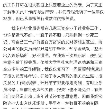
的工作好坏在很大程度上决定着企业的兴衰。为了真正
了解报关员工作的`酸甜苦辣，我们专程走访了一位年仅
28岁，但已从事报关行业数年的报关员。
我专科毕业后先后在几家三资企业干过业务工作，
也许是运气不好，一直干得不顺，只能挣到一份死工
资，离自己三十岁前当百万富翁的发财梦相去甚远。而
公司里的报关员虽然只是初中毕业，却穿金戴银，整天
出入娱乐场所，好不潇洒。在我第三次辞职后，便打定
主意今后干报关员。仗着大学里扎实的理论功底和三资
企业多年的工作经验，我仅仅复习了一周便顺利地通过
了报关员资格考试，开始了令人羡慕的报关员生涯，报
关员的工作很琐碎，环环节节都要考虑周到，有时业务
员出错，当前社会风气欠佳，报关业也不能免俗，有关
部门要经常走动，逢年过节还要意思意思。因而我经常
陪这些人出入娱乐场所，手里有一笔数目不菲的交际