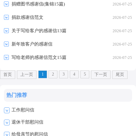
捐赠图书感谢信(集锦15篇)
2026-07-25
捐款感谢信范文
2026-07-25
关于写给客户的感谢信13篇
2026-07-25
新年致客户的感谢信
2026-07-25
写给老师的感谢信范文15篇
2026-07-25
1
2
3
4
5
首页
上一页
下一页
尾页
热门推荐
工作慰问信
w
退休干部慰问信
w
给母亲节的慰问信
w