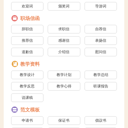
欢迎词
颁奖词
导游词
贺词
职场信函
辞职信
求职信
自荐信
推荐信
感谢信
表扬信
道歉信
介绍信
慰问信
检举信
邀请函
教学资料
教学设计
教学计划
教学总结
教学反思
教学心得
听课报告
说课稿
范文模板
申请书
保证书
倡议书