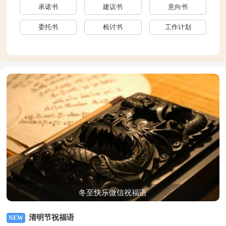
承诺书
建议书
意向书
委托书
检讨书
工作计划
活动计划
学习计划
合同
工作方案
活动方案
策划书
活动策划
思想汇报
心得体会
冬至快乐微信祝福语
清明节祝福语