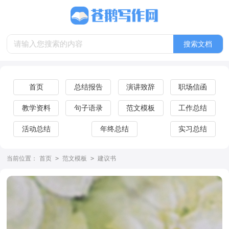
首页
总结报告
演讲致辞
职场信函
教学资料
句子语录
范文模板
工作总结
活动总结
年终总结
实习总结
当前位置：
首页
>
范文模板
>
建议书