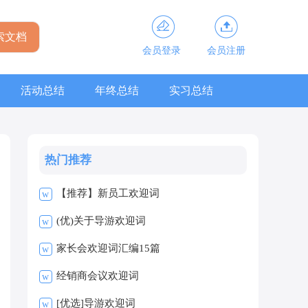
会员登录
会员注册
活动总结
年终总结
实习总结
热门推荐
【推荐】新员工欢迎词
w
(优)关于导游欢迎词
w
家长会欢迎词汇编15篇
w
经销商会议欢迎词
w
[优选]导游欢迎词
w