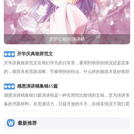
爱护公物的演讲稿
开学庆典致辞范文
开学庆典致辞范文在我们平凡的日常里，要用到致辞的情况还是蛮多
的，致辞具有思路清晰、节奏明快的特点。什么样的致辞才是好致辞
呢？下面是小编为大...
[查看更多]
感恩演讲稿集锦15篇
感恩演讲稿集锦15篇演讲稿是一种实用性比较强的文稿，是为演讲准
备的书面材料。在充满活力，日益开放的今天，在很多情况下我们需
要用到演讲稿，怎么写...
[查看更多]
最新推荐