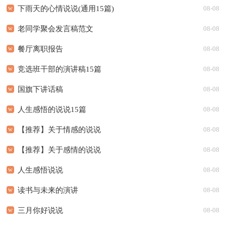
下雨天的心情说说(通用15篇)
08-08
老同学聚会发言稿范文
08-08
餐厅离职报告
08-08
竞选班干部的演讲稿15篇
08-08
国旗下讲话稿
08-08
人生感悟的说说15篇
08-08
【推荐】关于情感的说说
08-08
【推荐】关于感情的说说
08-08
人生感悟说说
08-08
读书与未来的演讲
08-08
三月你好说说
08-08