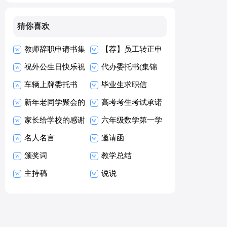
猜你喜欢
教师辞职申请书集
【荐】员工转正申
合15篇
祝外公生日快乐祝
请书
代办委托书(集锦
福语
车辆上牌委托书
15篇)
毕业生求职信
新年老同学聚会的
【热】
高考考生考试承诺
祝酒词
家长给学校的感谢
书15篇
六年级数学第一学
信
名人名言
期教学工作总结
邀请函
颁奖词
教学总结
主持稿
说说