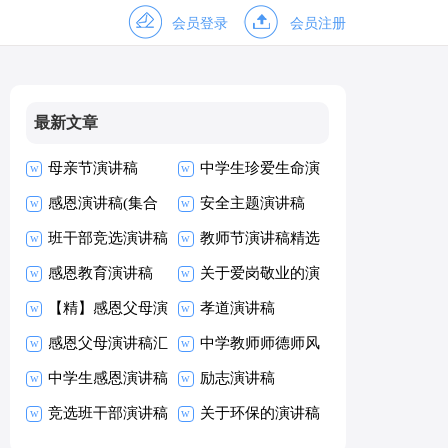
会员登录
会员注册
最新文章
母亲节演讲稿
中学生珍爱生命演
感恩演讲稿(集合
讲稿
安全主题演讲稿
15篇)
班干部竞选演讲稿
教师节演讲稿精选
(15篇)
感恩教育演讲稿
15篇
关于爱岗敬业的演
【精】感恩父母演
讲稿范文
孝道演讲稿
讲稿
感恩父母演讲稿汇
中学教师师德师风
编15篇
中学生感恩演讲稿
演讲稿
励志演讲稿
竞选班干部演讲稿
关于环保的演讲稿
(合集15篇)