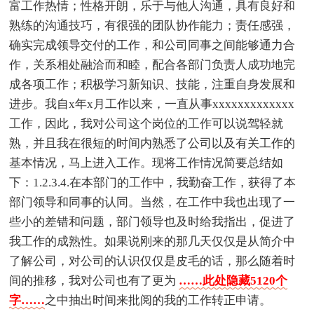
富工作热情；性格开朗，乐于与他人沟通，具有良好和
熟练的沟通技巧，有很强的团队协作能力；责任感强，
确实完成领导交付的工作，和公司同事之间能够通力合
作，关系相处融洽而和睦，配合各部门负责人成功地完
成各项工作；积极学习新知识、技能，注重自身发展和
进步。我自x年x月工作以来，一直从事xxxxxxxxxxxxx
工作，因此，我对公司这个岗位的工作可以说驾轻就
熟，并且我在很短的时间内熟悉了公司以及有关工作的
基本情况，马上进入工作。现将工作情况简要总结如
下：1.2.3.4.在本部门的工作中，我勤奋工作，获得了本
部门领导和同事的认同。当然，在工作中我也出现了一
些小的差错和问题，部门领导也及时给我指出，促进了
我工作的成熟性。如果说刚来的那几天仅仅是从简介中
了解公司，对公司的认识仅仅是皮毛的话，那么随着时
间的推移，我对公司也有了更为
……此处隐藏5120个
字……
之中抽出时间来批阅的我的工作转正申请。