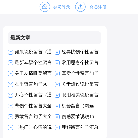
会员登录
会员注册
最新文章
如果说说留言（通
经典忧伤个性留言
用70句）
最新幸福个性留言
90句
常用思念个性留言
大全（精选200
关于友情唯美留言
大全60句精选
真爱个性留言句子
句）
30句
在乎留言句子30
大全60句
关于难过说说留言
句
开心个性留言（通
大全（通用90
眼泪唯美说说留言
用40句）
悲伤个性留言大全
句）
大全50句精选
机会留言（精选
（精选50句）
勇敢留言句子大全
60句）
伤感爱情说说15
60句精选
【热门】心情的说
篇
理解留言句子汇总
说
60句