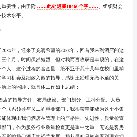
的重要性，由于附
……此处隐藏10466个字……
、组织财会
务技术水平。
。
0xx年，迎来了充满希望的20xx年，回首我来到酒店的这
，三个月，时间虽然短暂，但对我而言收获是丰硕的，在这
一个人，这个过程的含金量，绝不亚于我十几年在校门里学
的学习机会及细致入微的指导，感谢王经理无微不至的关
生活上的照顾，就具体工作如下总结：
酒店的指导方针、布局建设、部门划分、工种分配、人员
一个联系领导与员工的重要部门，我很荣幸能成为这个小集
却能体现出我们酒店在管理上的严格性、先进性，质量检查
障部门，作为服务行业质量检查更是重中之重，无论是客房
一不影响我们酒店的经营发展，我从最初只知道看到现在拥