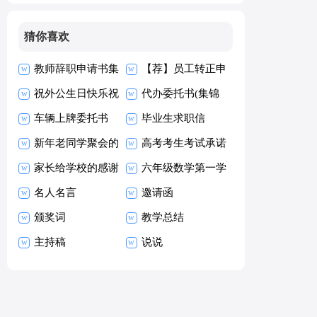
猜你喜欢
教师辞职申请书集
【荐】员工转正申
合15篇
祝外公生日快乐祝
请书
代办委托书(集锦
福语
车辆上牌委托书
15篇)
毕业生求职信
新年老同学聚会的
【热】
高考考生考试承诺
祝酒词
家长给学校的感谢
书15篇
六年级数学第一学
信
名人名言
期教学工作总结
邀请函
颁奖词
教学总结
主持稿
说说