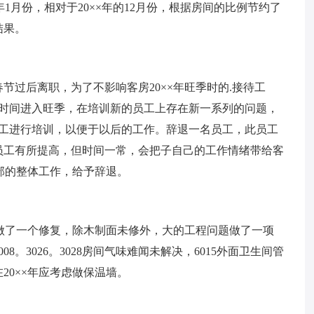
1月份，相对于20××年的12月份，根据房间的比例节约了
结果。
节过后离职，为了不影响客房20××年旺季时的.接待工
的时间进入旺季，在培训新的员工上存在新一系列的问题，
员工进行培训，以便于以后的工作。辞退一名员工，此员工
员工有所提高，但时间一常，会把子自己的工作情绪带给客
房部的整体工作，给予辞退。
部做了一个修复，除木制面未修外，大的工程问题做了一项
8。3026。3028房间气味难闻未解决，6015外面卫生间管
在20××年应考虑做保温墙。