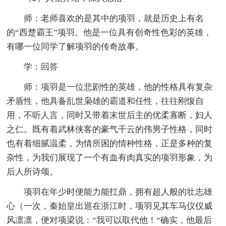
师：老师喜欢的是其中的项羽，就是历史上有名
的“西楚霸王”项羽。他是一位具有创奇性色彩的英雄，
有哪一位同学了解项羽的传奇故事。
学：回答
师：项羽是一位悲剧性的英雄，他的性格具有复杂
矛盾性，他具备乱世枭雄的霸道和任性，往往刚愎自
用，不听人言，同时又带着末世后主的优柔寡断，妇人
之仁。既有着武林侠客的豪气干云的伟男子性格，同时
也有着细腻温柔，为情所困的情种性格，正是多种的复
杂性，为我们展现了一个有血有肉真实的项羽形象，为
后人所诗颂。
项羽在年少时便能力能扛鼎，拥有超人般的壮志雄
心（一次，秦始皇出巡在浙江时，项羽见其车马仪仪威
风凛凛，便对项梁说：“我可以取代他！“确实，他最后