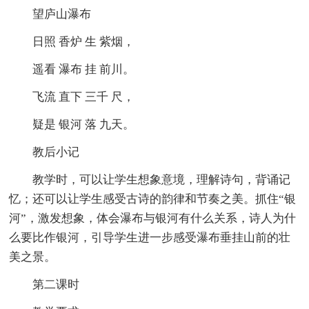
望庐山瀑布
日照 香炉 生 紫烟，
遥看 瀑布 挂 前川。
飞流 直下 三千 尺，
疑是 银河 落 九天。
教后小记
教学时，可以让学生想象意境，理解诗句，背诵记
忆；还可以让学生感受古诗的韵律和节奏之美。抓住“银
河”，激发想象，体会瀑布与银河有什么关系，诗人为什
么要比作银河，引导学生进一步感受瀑布垂挂山前的壮
美之景。
第二课时