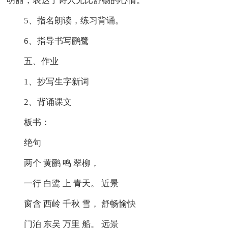
明丽，表达了诗人无比舒畅的心情。
5、指名朗读，练习背诵。
6、指导书写鹂鹭
五、作业
1、抄写生字新词
2、背诵课文
板书：
绝句
两个 黄鹂 鸣 翠柳，
一行 白鹭 上 青天。 近景
窗含 西岭 千秋 雪， 舒畅愉快
门泊 东吴 万里 船。 远景