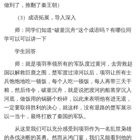
做到了，推翻了秦王朝）
（3）成语拓展，导入深入
师：同学们知道“破釜沉舟”这个成语吗？有哪位同
学可以可以讲一下
学生回答
师：就是项羽率领所有的'军队度过黄河，去营救赵
国以解救巨鹿之围，楚军渡过漳河以后，项羽让所有士
兵饱饱地吃一顿饭，每个人吃一顿饭，每人再带三天干
粮，然后传令，破釜沉舟，就是说把渡河的船凿穿沉入
河底，做饭用的锅砸个粉碎，以此来表明他有进无退，
一定要取得胜利的决心，就这样，没有退路的楚军展示
以一当十，最终打败了秦国的军队。
从这里我们可以充分感受到项羽作为一名乱世枭雄
的杀伐决断的英勇。然而从鸿门宴，我们又能看到他的