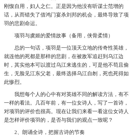
刚愎自用，妇人之仁。正是因为他没有听谋士范增的
话，从而错失了借鸿门宴杀刘邦的机会，最终导致了项
羽的悲剧命运。
项羽与虞姬的爱情故事（备用，侠骨柔情）
总的一句话，项羽是一位顶天立地的传奇性英雄，
就连他的死都是那样的悲剧，在被敌军追赶到乌江边
时，其实他本可以渡过乌江来逃生的，可是他不苟且偷
生，无脸见江东父老，最终选择乌江自刎，死也死得如
此惨烈。
我想每个人的心中有对英雄不同的解读方法，有不
一样的看法。几百年前，有一位女诗人，写了一首诗，
对项羽的评价也很高。现在让我们来看一看这位女诗人
是怎样评价项羽的，是否与我们的观点一致呢？
2、朗诵全诗，把握古诗的节奏