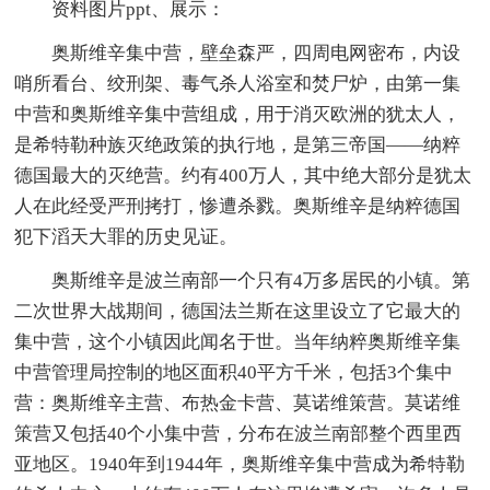
资料图片ppt、展示：
奥斯维辛集中营，壁垒森严，四周电网密布，内设
哨所看台、绞刑架、毒气杀人浴室和焚尸炉，由第一集
中营和奥斯维辛集中营组成，用于消灭欧洲的犹太人，
是希特勒种族灭绝政策的执行地，是第三帝国——纳粹
德国最大的灭绝营。约有400万人，其中绝大部分是犹太
人在此经受严刑拷打，惨遭杀戮。奥斯维辛是纳粹德国
犯下滔天大罪的历史见证。
奥斯维辛是波兰南部一个只有4万多居民的小镇。第
二次世界大战期间，德国法兰斯在这里设立了它最大的
集中营，这个小镇因此闻名于世。当年纳粹奥斯维辛集
中营管理局控制的地区面积40平方千米，包括3个集中
营：奥斯维辛主营、布热金卡营、莫诺维策营。莫诺维
策营又包括40个小集中营，分布在波兰南部整个西里西
亚地区。1940年到1944年，奥斯维辛集中营成为希特勒