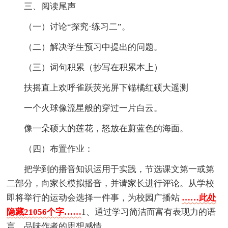
三、阅读尾声
（一）讨论“探究·练习二”。
（二）解决学生预习中提出的问题。
（三）词句积累（抄写在积累本上）
扶摇直上欢呼雀跃荧光屏下锚橘红硕大遥测
一个火球像流星般的穿过一片白云。
像一朵硕大的莲花，怒放在蔚蓝色的海面。
（四）布置作业：
把学到的播音知识运用于实践，节选课文第一或第
二部分，向家长模拟播音，并请家长进行评论。从学校
即将举行的运动会选择一件事，为校园广播站
……此处
隐藏21056个字……
1、通过学习简洁而富有表现力的语
言，品味作者的思想感情。