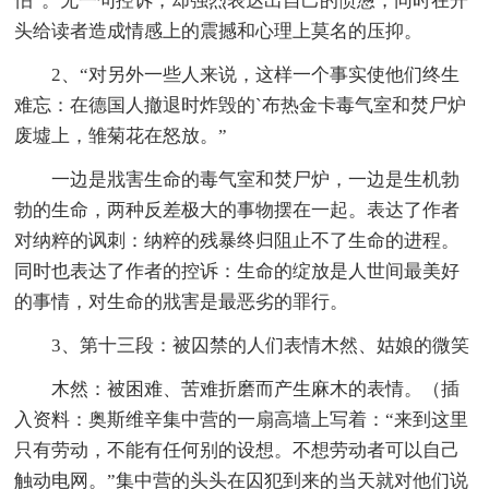
怕”。无一句控诉，却强烈表达出自己的愤懑，同时在开
头给读者造成情感上的震撼和心理上莫名的压抑。
2、“对另外一些人来说，这样一个事实使他们终生
难忘：在德国人撤退时炸毁的`布热金卡毒气室和焚尸炉
废墟上，雏菊花在怒放。”
一边是戕害生命的毒气室和焚尸炉，一边是生机勃
勃的生命，两种反差极大的事物摆在一起。表达了作者
对纳粹的讽刺：纳粹的残暴终归阻止不了生命的进程。
同时也表达了作者的控诉：生命的绽放是人世间最美好
的事情，对生命的戕害是最恶劣的罪行。
3、第十三段：被囚禁的人们表情木然、姑娘的微笑
木然：被困难、苦难折磨而产生麻木的表情。（插
入资料：奥斯维辛集中营的一扇高墙上写着：“来到这里
只有劳动，不能有任何别的设想。不想劳动者可以自己
触动电网。”集中营的头头在囚犯到来的当天就对他们说