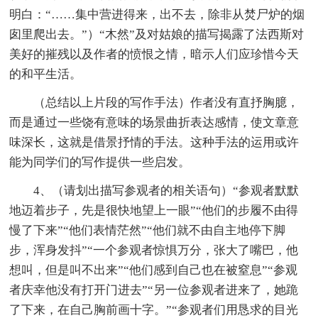
明白：“……集中营进得来，出不去，除非从焚尸炉的烟
囱里爬出去。”）“木然”及对姑娘的描写揭露了法西斯对
美好的摧残以及作者的愤恨之情，暗示人们应珍惜今天
的和平生活。
（总结以上片段的写作手法）作者没有直抒胸臆，
而是通过一些饶有意味的场景曲折表达感情，使文章意
味深长，这就是借景抒情的手法。这种手法的运用或许
能为同学们的写作提供一些启发。
4、（请划出描写参观者的相关语句）“参观者默默
地迈着步子，先是很快地望上一眼”“他们的步履不由得
慢了下来”“他们表情茫然”“他们就不由自主地停下脚
步，浑身发抖”“一个参观者惊惧万分，张大了嘴巴，他
想叫，但是叫不出来”“他们感到自己也在被窒息”“参观
者庆幸他没有打开门进去”“另一位参观者进来了，她跪
了下来，在自己胸前画十字。”“参观者们用恳求的目光