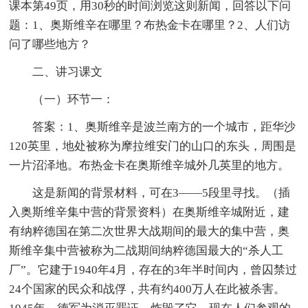
课本第49页，用30秒的时间浏览这则新闻，回答以下问
题：1、奥斯维辛在哪里？布热金卡在哪里？2、人们访
问了哪些地方？
二、讲习课文
（一）环节一：
答案：1、奥斯维辛是波兰南方的一个城市，距华沙
120英里，地处被称为摩拉维安门的山口的东头，周围是
一片沼泽地。布热金卡在奥斯维辛城外几英里的地方。
这是新闻的背景材料，可在3——5段里寻找。（插
入奥斯维辛集中营的背景资料）在奥斯维辛城附近，建
有纳粹德国在第二次世界大战期间的最大的集中营，奥
斯维辛集中营被称为二战期间纳粹德国最大的“杀人工
厂”。它建于1940年4月，存在的3年半时间内，曾囚禁过
24个国家的民众和战俘，共有约400万人在此被杀害。