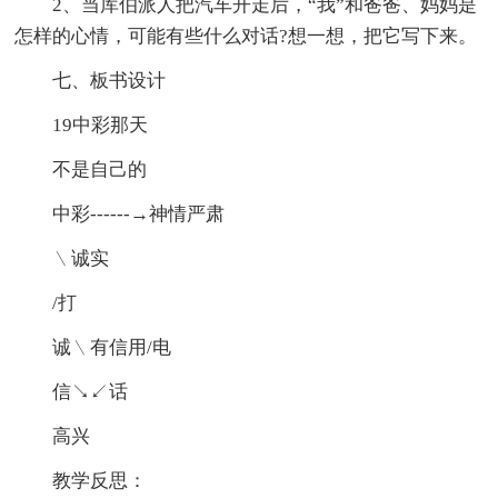
2、当库伯派人把汽车开走后，“我”和爸爸、妈妈是
怎样的心情，可能有些什么对话?想一想，把它写下来。
七、板书设计
19中彩那天
不是自己的
中彩------→神情严肃
﹨诚实
/打
诚﹨有信用/电
信↘↙话
高兴
教学反思：