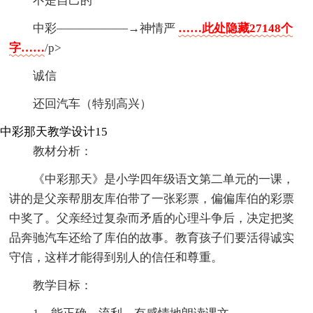
不是自己的
中彩——————→神情严
……此处隐藏27148个
字……
/p>
诚信
还回汽车（特别高兴）
中彩那天教学设计15
教材分析：
《中彩那天》是小学四年级语文第二单元的一课，
讲的是父亲帮朋友库伯带了一张彩票，偏偏库伯的彩票
中奖了。父亲经过复杂而矛盾的心理斗争后，决定把奖
品奔驰汽车还给了库伯的故事。教育孩子们要活得诚实
守信，这样才能得到别人的信任和尊重。
教学目标：