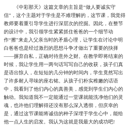
《中彩那天》这篇文章的主旨是“做人要诚实守
信”，这个主题对于学生是不难理解的，这节课，我觉得
教师要着重引导学生进行深层次的挖掘。因此，在整节
的设计中，我引领学生紧紧抓住爸爸的一个细节动
作“擦”来走入父亲当时的矛盾心理，让学生在讨论中明
白爸爸也是经过激烈的思想斗争才做出了重要的抉择
——摒弃自私，正确对待意外之财。在教学即将结束的
时候，我让学生用一两句话写写自己的收获，孩子们真
是语出惊人，在短短的几分钟的时间内，学生竟然写出
了许多耐人寻味的座右铭。从孩子们朴实稚嫩的话语
中，我看到了他们内心的真善美，感觉到学生们内心的
触动。我知道我不一定能通过一堂课就能洗净他们的灵
魂，也许他们理解得还没有那么深入透彻，但庆幸的
是，通过这节课能将诚信的种子深埋于学生心中，能给
他一点人生的启发。我认为这就是我最大的成功吧!