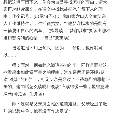
想把这辆车留下来，你会为自己寻找怎样的理由，请大
家再次默读课文，在课文中找找能把汽车留下来的理
由，作个记号。(出示句子3)：“我们家六口人全靠父亲一
人工作维持生计，生活很拮据。”“他梦寐以求的是能有
一辆属于自己的汽车。”(指导读：“梦寐以求”要读出那种
迫切想得到的心情，“自己”要重读)
指名汇报：用上句式：因为……所以，也许我可
以……
师：面对一辆如此充满诱惑力的车，同样是面对这
些看起来如此堂而皇之的理由，汽车是留还是还呢?从
这“淡淡”的K字上，可见父亲是经过了一番激烈的思想斗
争的。这句话怎么读呢?“淡淡”应读得慢一些，显得意味
深长(师范读--生齐读)
师：这就是父亲所面临的道德难题。父亲经过了激
烈的思想斗争，他有没有作决定呢?