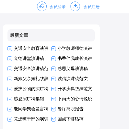
会员登录
会员注册
最新文章
交通安全教育演讲
小学教师师德演讲
稿
道德讲堂演讲稿
稿
书香伴我成长演讲
交通安全演讲稿范
稿优秀
感恩父母演讲稿
文
新娘父亲婚礼致辞
【热门】
诚信演讲稿范文
爱护公物的演讲稿
开学庆典致辞范文
感恩演讲稿集锦
下雨天的心情说说
15篇
老同学聚会发言稿
(通用15篇)
餐厅离职报告
范文
竞选班干部的演讲
国旗下讲话稿
稿15篇