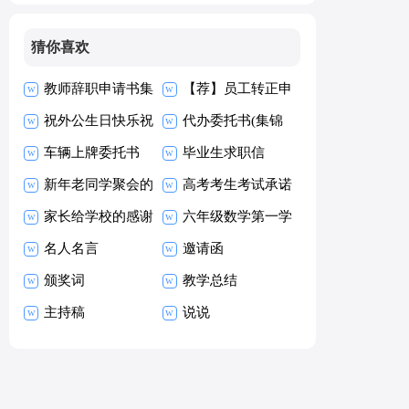
猜你喜欢
教师辞职申请书集
【荐】员工转正申
合15篇
祝外公生日快乐祝
请书
代办委托书(集锦
福语
车辆上牌委托书
15篇)
毕业生求职信
新年老同学聚会的
【热】
高考考生考试承诺
祝酒词
家长给学校的感谢
书15篇
六年级数学第一学
信
名人名言
期教学工作总结
邀请函
颁奖词
教学总结
主持稿
说说