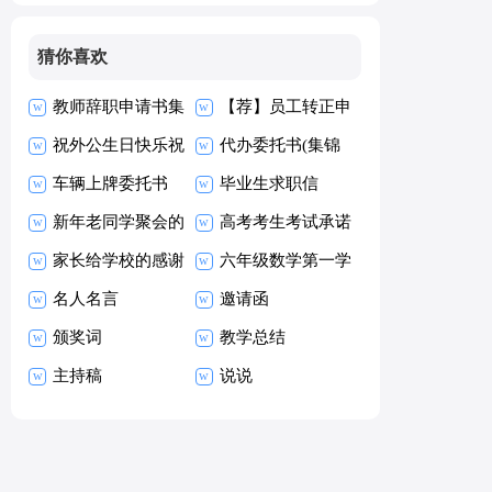
猜你喜欢
教师辞职申请书集
【荐】员工转正申
合15篇
祝外公生日快乐祝
请书
代办委托书(集锦
福语
车辆上牌委托书
15篇)
毕业生求职信
新年老同学聚会的
【热】
高考考生考试承诺
祝酒词
家长给学校的感谢
书15篇
六年级数学第一学
信
名人名言
期教学工作总结
邀请函
颁奖词
教学总结
主持稿
说说