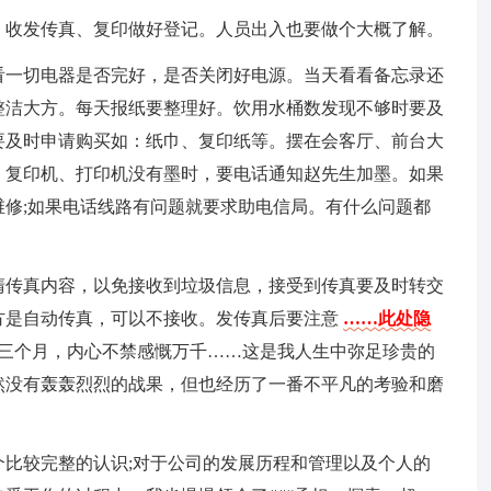
，收发传真、复印做好登记。人员出入也要做个大概了解。
看一切电器是否完好，是否关闭好电源。当天看看备忘录还
整洁大方。每天报纸要整理好。饮用水桶数发现不够时要及
要及时申请购买如：纸巾、复印纸等。摆在会客厅、前台大
、复印机、打印机没有墨时，要电话通知赵先生加墨。如果
修;如果电话线路有问题就要求助电信局。有什么问题都
清传真内容，以免接收到垃圾信息，接受到传真要及时转交
方是自动传真，可以不接收。发传真后要注意
……此处隐
三个月，内心不禁感慨万千……这是我人生中弥足珍贵的
然没有轰轰烈烈的战果，但也经历了一番不平凡的考验和磨
个比较完整的认识;对于公司的发展历程和管理以及个人的