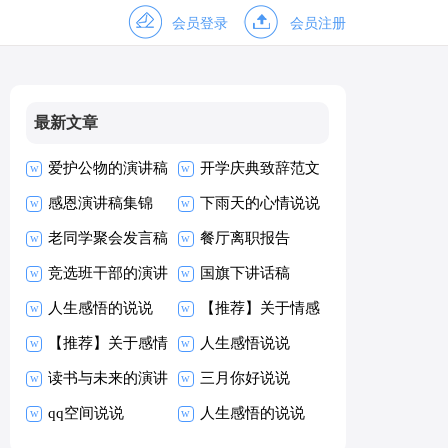
会员登录
会员注册
最新文章
爱护公物的演讲稿
开学庆典致辞范文
感恩演讲稿集锦
下雨天的心情说说
15篇
老同学聚会发言稿
(通用15篇)
餐厅离职报告
范文
竞选班干部的演讲
国旗下讲话稿
稿15篇
人生感悟的说说
【推荐】关于情感
15篇
【推荐】关于感情
的说说
人生感悟说说
的说说
读书与未来的演讲
三月你好说说
qq空间说说
人生感悟的说说