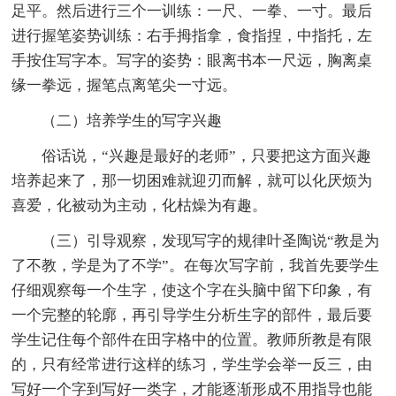
足平。然后进行三个一训练：一尺、一拳、一寸。最后
进行握笔姿势训练：右手拇指拿，食指捏，中指托，左
手按住写字本。写字的姿势：眼离书本一尺远，胸离桌
缘一拳远，握笔点离笔尖一寸远。
（二）培养学生的写字兴趣
俗话说，“兴趣是最好的老师”，只要把这方面兴趣
培养起来了，那一切困难就迎刃而解，就可以化厌烦为
喜爱，化被动为主动，化枯燥为有趣。
（三）引导观察，发现写字的规律叶圣陶说“教是为
了不教，学是为了不学”。在每次写字前，我首先要学生
仔细观察每一个生字，使这个字在头脑中留下印象，有
一个完整的轮廓，再引导学生分析生字的部件，最后要
学生记住每个部件在田字格中的位置。教师所教是有限
的，只有经常进行这样的练习，学生学会举一反三，由
写好一个字到写好一类字，才能逐渐形成不用指导也能