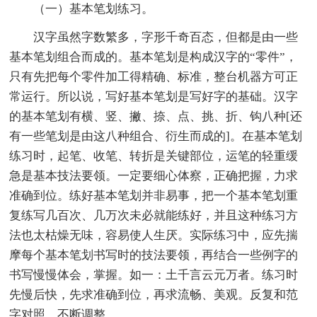
（一）基本笔划练习。
汉字虽然字数繁多，字形千奇百态，但都是由一些
基本笔划组合而成的。基本笔划是构成汉字的“零件”，
只有先把每个零件加工得精确、标准，整台机器方可正
常运行。所以说，写好基本笔划是写好字的基础。汉字
的基本笔划有横、竖、撇、捺、点、挑、折、钩八种[还
有一些笔划是由这八种组合、衍生而成的]。在基本笔划
练习时，起笔、收笔、转折是关键部位，运笔的轻重缓
急是基本技法要领。一定要细心体察，正确把握，力求
准确到位。练好基本笔划并非易事，把一个基本笔划重
复练写几百次、几万次未必就能练好，并且这种练习方
法也太枯燥无味，容易使人生厌。实际练习中，应先揣
摩每个基本笔划书写时的技法要领，再结合一些例字的
书写慢慢体会，掌握。如一：土千言云元万者。练习时
先慢后快，先求准确到位，再求流畅、美观。反复和范
字对照，不断调整。