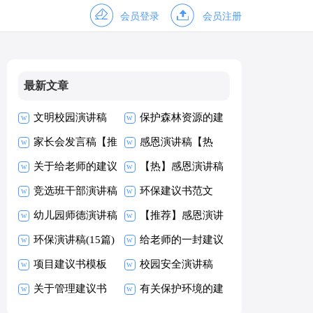
会员登录
会员注册
最新文章
文明校园演讲稿
保护森林资源的建
家长会发言稿【推
议书范文
感恩演讲稿【热
荐】
关于给老师的建议
门】
【热】感恩演讲稿
书
竞选班干部演讲稿
环保建议书范文
(精选15篇)
幼儿园师德演讲稿
【推荐】感恩演讲
环保演讲稿(15篇)
稿
给老师的一封建议
项目建议书模板
书
校园安全演讲稿
关于管理建议书
有关保护环境的建
议书