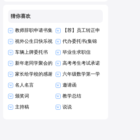
猜你喜欢
教师辞职申请书集
【荐】员工转正申
合15篇
祝外公生日快乐祝
请书
代办委托书(集锦
福语
车辆上牌委托书
15篇)
毕业生求职信
新年老同学聚会的
【热】
高考考生考试承诺
祝酒词
家长给学校的感谢
书15篇
六年级数学第一学
信
名人名言
期教学工作总结
邀请函
颁奖词
教学总结
主持稿
说说