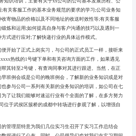
务知识培训，主要有关于xx公司的公司基本发展历程、公
;有关客服工作的基本业务规范的要求的学习;公司业务知
收寄物品的价格以及不同地址的收送时效性等;有关客服
锻炼和运用;如何提高自身与客户沟通的技巧以及遇到一
方式进行应对;了解快递行业的具体运作模式。
们便开始了正式上岗实习，与公司的正式员工一样，接听来
xxxx热线的1号键下单和有关咨询方面的工作，如果遇见
则帮其转至2号键，有查询同事对其进行跟进。当然，在正
的早班例会或是公司的晚班例会，了解新的业务知识或是对
们也参与公司一系列有关新的业务知识的培训，如公司在七
司为了让我们能够对速运行业有个全面的了解，在多方努力
公司位于武侯区簇桥的成都中转场进行参观了解，以增强自
，公司的管理层特意为我们几位实习生召开了实习工作总结会
的数据进行了公布，同时，公司领导们也对我们在实习期间