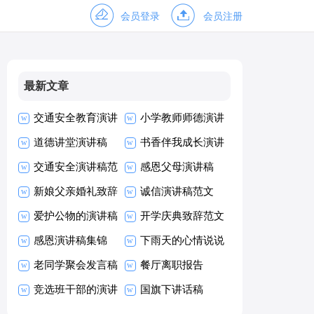
会员登录
会员注册
最新文章
交通安全教育演讲
小学教师师德演讲
稿
道德讲堂演讲稿
稿
书香伴我成长演讲
交通安全演讲稿范
稿优秀
感恩父母演讲稿
文
新娘父亲婚礼致辞
【热门】
诚信演讲稿范文
爱护公物的演讲稿
开学庆典致辞范文
感恩演讲稿集锦
下雨天的心情说说
15篇
老同学聚会发言稿
(通用15篇)
餐厅离职报告
范文
竞选班干部的演讲
国旗下讲话稿
稿15篇