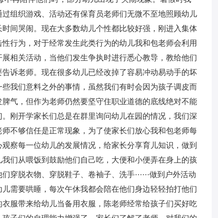
通过组织游戏、活动还有保育员老师们无微不至地照顾幼儿
长时间哭闹。现在大多数幼儿个性都比较好强，刚进入集体
击性行为，对于经常发生此类行为的幼儿我和包老师会利用
开展相关活动，当他们发生争执时进行悉心教导，教给他们
要告诉老师。现在很多幼儿已经改掉了容易冲动易动手的坏
一些我们意料之外的事情，虽然我们有时会因为孩子调皮而
发脾气，但作为老师仍然要坚守住职业道德的底线绝对不能
们。刚开学家长们总是在群里询问幼儿在园的情况，我们深
老师不够信任是正常现象，为了使家长们放心我和包老师每
心观察每一位幼儿的发展情况，给家长分享育儿知识，做到
儿我们从喂饭到鼓励他们自己吃，大便和小便弄在身上的孩
穿脱衣物、穿脱鞋子、卷袖子、洗手······做到户外活动
幼儿需要哄睡，每次午休我都会陪在他们身边轻轻拍打他们
的衣服带来给幼儿当备用衣服，陈老师经常给孩子们买好吃