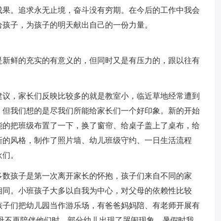
成果。追求永无止境，奋斗没有穷期。在今后的工作中我会
给孩子，为孩子的明天献出自己的一份力量。
期是新鲜的充实的有意义的，但同时又是有压力的，跟以往有
建议，家长们反映比较多的就是教室小，临近草地经常遭到
，但我们想的是尽我们所能给家长们一个好印象。新的开始
能的把班级布置了一下，换了窗帘、给桌子盖上了桌布，给
新的风格，制作了照片墙、幼儿班级守约、一日生活流程
伙们。
多数孩子是第一次离开家长的怀抱，孩子们来自不同的家
相同。小班孩子大多以自我为中心，对父母的依赖性比较
孩子们把幼儿园当作游乐场，有爸爸妈妈陪、有老师开展有
母不再陪伴他们时，部分幼儿出现了哭闹现象。暑假时我