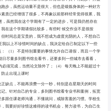
跑跑步，虽然运动量不是很大，但也是锻炼身体的一种好方
体素质已经增强了很多，不再象以前那样经常觉得很累，我
述，虽然我在这个学期有了一定的进步，可是我仍然存在
我在这个学期请假比较多，有些时 候交作业不是很按
。但时间总是宝贵的，我不想成为虚度光阴的人，不想自己
正我以上不珍惜时间的缺点，我决定给自己制定以下一些
： （1） 不是特别重要的事情允许自己请假，而且一个学
星期日尽量多到图书馆去看书，还要多到一些城市去看看，
内必须完成，当然论文除外了；（4） 每天晚上不能超过十
，防止出现上课时
改正缺点，不能再浪费一分一秒，特别是在星期天的时间
笔记。针对自己的专业，多到图书馆看专业书和案例，拓宽
要多跟任课老师沟通，不懂就问，戒除害羞的习惯。学校生
年，我要好好珍惜这难得的读书机会，努力读书，为自己生