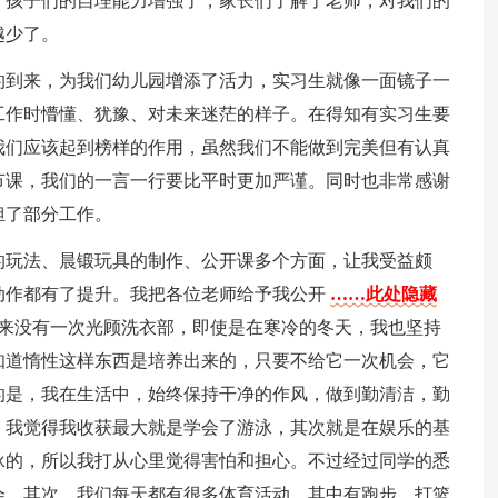
，孩子们的自理能力增强了，家长们了解了老师，对我们的
越少了。
的到来，为我们幼儿园增添了活力，实习生就像一面镜子一
工作时懵懂、犹豫、对未来迷茫的样子。在得知有实习生要
我们应该起到榜样的作用，虽然我们不能做到完美但有认真
节课，我们的一言一行要比平时更加严谨。同时也非常感谢
担了部分工作。
的玩法、晨锻玩具的制作、公开课多个方面，让我受益颇
动作都有了提升。我把各位老师给予我公开
……此处隐藏
来没有一次光顾洗衣部，即使是在寒冷的冬天，我也坚持
知道惰性这样东西是培养出来的，只要不给它一次机会，它
的是，我在生活中，始终保持干净的作风，做到勤清洁，勤
，我觉得我收获最大就是学会了游泳，其次就是在娱乐的基
泳的，所以我打从心里觉得害怕和担心。不过经过同学的悉
会。其次，我们每天都有很多体育活动，其中有跑步、打篮