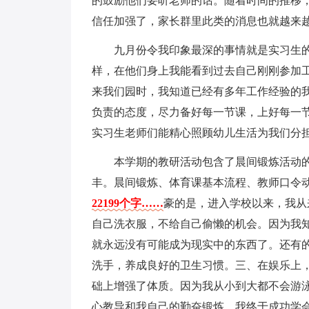
的鼓励他们要听老师的话。随着时间的推移
信任加强了，家长群里此类的消息也就越来
九月份令我印象最深的事情就是实习生
样，在他们身上我能看到过去自己刚刚参加
来我们园时，我知道已经有多年工作经验的
负责的态度，尽力备好每一节课，上好每一
实习生老师们能精心照顾幼儿生活为我们分
本学期的教研活动包含了晨间锻炼活动
丰。晨间锻炼、体育课基本流程、教师口令
22199个字……
豪的是，进入学校以来，我从
自己洗衣服，不给自己偷懒的机会。因为我
就永远没有可能成为现实中的东西了。还有
洗手，养成良好的卫生习惯。三、在娱乐上
础上增强了体质。因为我从小到大都不会游
心教导和我自己的勤奋锻炼，我终于成功学