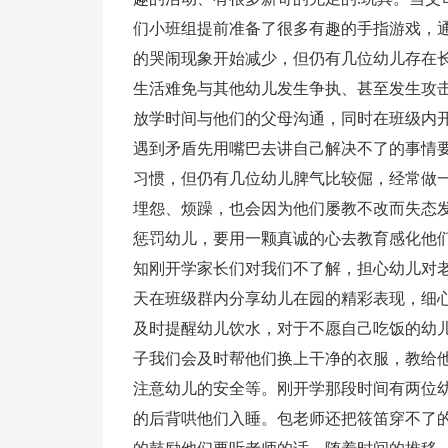
们小班组提前准备了很多有趣的手指游戏，
的哭闹现象开始减少，但仍有几位幼儿存在
生活难免与其他幼儿发生争执、甚至发生攻
放学时间与他们的父母沟通，同时在班级内
遇到矛盾先用嘴巴去讲自己解决不了的事情
习惯，但仍有几位幼儿脾气比较倔，经常做
埋怨、烦躁，也会因为他们屡教不改而失态
惩罚幼儿，要用一颗真诚的心去教育感化他
知刚开学家长们对我们不了解，担心幼儿对
天在班级群内分享幼儿在园的精彩表现，细
及时提醒幼儿饮水，对于不愿自己吃饭的幼
子我们会及时帮他们换上干净的衣服，教给他们
注意幼儿的安全等。刚开学那段时间有两位
的后背哄他们入睡。包老师还把筱笛穿不了