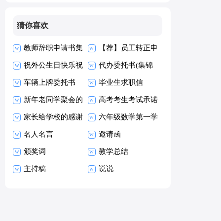
猜你喜欢
教师辞职申请书集
【荐】员工转正申
合15篇
祝外公生日快乐祝
请书
代办委托书(集锦
福语
车辆上牌委托书
15篇)
毕业生求职信
新年老同学聚会的
【热】
高考考生考试承诺
祝酒词
家长给学校的感谢
书15篇
六年级数学第一学
信
名人名言
期教学工作总结
邀请函
颁奖词
教学总结
主持稿
说说