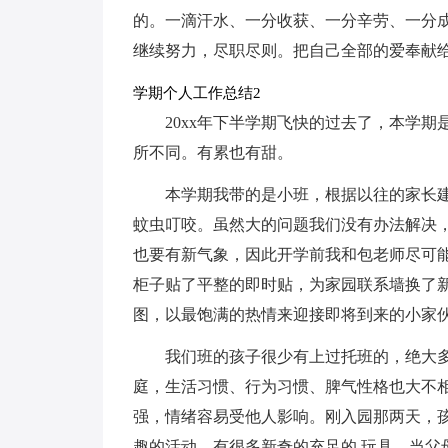
的。一滴汗水、一分收获、一分辛劳、一分
继续努力，尽职尽则。把自己全部的爱奉献
学期个人工作总结2
20xx年下半学期飞快的过去了，本学
所不同。有累也有甜。
本学期我带的是小班，根据以往的家长
蚊虫叮咬。虽然大的问题我们没有办法解决
也要有新气象，因此开学前我和包老师尽可
柜子贴了平整的即时贴，为家园联系墙换了
图，以最饱满的热情来迎接即将到来的小家
我们班的孩子很少有上过托班的，绝大
庭，生活习惯、行为习惯、脾气性格也大不
强，情绪容易受他人影响。刚入园那两天，
趣的活动、有很多新奇的充足的.玩具。当父