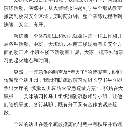
XX年x月30日上午10点，我园成功进行了消防疏散
演练活动。演练中，从火警警报响起到学生全部从教室
撤离到校园安全区域，历时两分钟。整个演练过程做到
快速、安全、有序。
演练前，全体教职工和幼儿就象往常一样工作和开
展各种活动。中班、大班幼儿在南二楼观看有关安全方
面的动画片;小班在楼下活动室上课。大家一概不知道演
习的起火地点和时间。
突然，一阵急促的响声及“着火了”的警报声，瞬间
传遍整个幼儿园，我园消防疏散演习副组长李书生立即
拿出大厅的.“实验幼儿园防火应急疏散方案”，张贴在大
黑板上，吴沭鲂园长马上组织消防疏散领导小组，让他
们随机应变、各行其职，既有分工又有合作的紧急疏
散。
全园的幼儿在整个疏散撤离的过程中有秩序并迅速