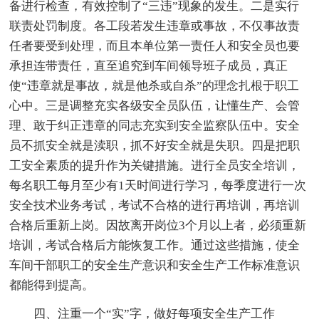
备进行检查，有效控制了“三违”现象的发生。二是实行
联责处罚制度。各工段若发生违章或事故，不仅事故责
任者要受到处理，而且本单位第一责任人和安全员也要
承担连带责任，直至追究到车间领导班子成员，真正
使“违章就是事故，就是他杀或自杀”的理念扎根于职工
心中。三是调整充实各级安全员队伍，让懂生产、会管
理、敢于纠正违章的同志充实到安全监察队伍中。安全
员不抓安全就是渎职，抓不好安全就是失职。四是把职
工安全素质的提升作为关键措施。进行全员安全培训，
每名职工每月至少有1天时间进行学习，每季度进行一次
安全技术业务考试，考试不合格的进行再培训，再培训
合格后重新上岗。因故离开岗位3个月以上者，必须重新
培训，考试合格后方能恢复工作。通过这些措施，使全
车间干部职工的安全生产意识和安全生产工作标准意识
都能得到提高。
四、注重一个“实”字，做好每项安全生产工作