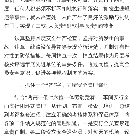
负责、凡事有章可循、凡事有据可查。凡是订了的制
度，任何人都必须不折不扣地执行和落实，如发生违规
违章事件，就从严查处，从而产生了良好的激励与制约
作用，实现了由“对人负责”到“对事负责”的转变。
认真坚持月度安全生产检查，坚持对所发生的事
故、违章、线路设备异常等状况分析清楚，并制订有针
对性的防范措施。每周抽查一次，抽查结果作为月度考
核及评选年底先进单位的重要条件。通过周检，提高全
员安全意识，促进各项规程制度的落实。
三、抓住一个“严”字，力堵安全管理漏洞
结合“两高一低”“六位一体劳动竞赛”，车间实行全
面实行闭环式管理。从计划、布置、检查、培训、总结
到考评整套过程，建立明确的考核体系和保证体系，将
各项工作纳入规范化的管理轨道。一是实行全员查禁违
章责任制。各工段设立安全巡查员，对每天的现场、设