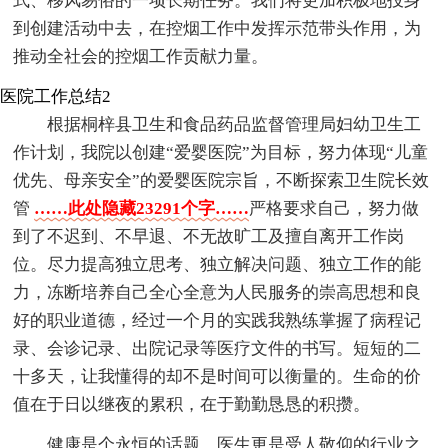
式、移风易俗的一项长期任务。我们将更加积极地投身
到创建活动中去，在控烟工作中发挥示范带头作用，为
推动全社会的控烟工作贡献力量。
医院工作总结2
根据桐梓县卫生和食品药品监督管理局妇幼卫生工
作计划，我院以创建“爱婴医院”为目标，努力体现“儿童
优先、母亲安全”的爱婴医院宗旨，不断探索卫生院长效
管
……此处隐藏23291个字……
严格要求自己，努力做
到了不迟到、不早退、不无故旷工及擅自离开工作岗
位。尽力提高独立思考、独立解决问题、独立工作的能
力，冻断培养自己全心全意为人民服务的崇高思想和良
好的职业道德，经过一个月的实践我熟练掌握了病程记
录、会诊记录、出院记录等医疗文件的书写。短短的二
十多天，让我懂得的却不是时间可以衡量的。生命的价
值在于日以继夜的累积，在于勤勤恳恳的积攒。
健康是个永恒的话题，医生更是受人敬仰的行业之