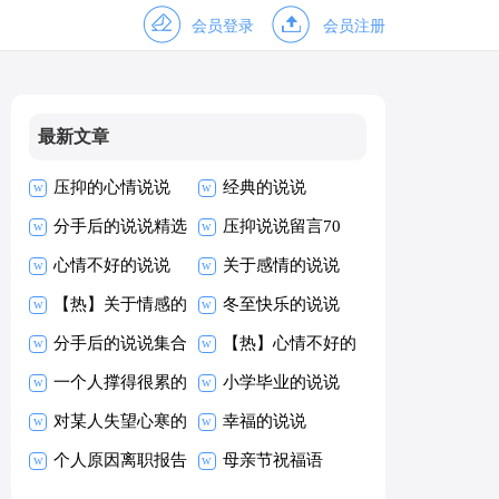
会员登录
会员注册
最新文章
压抑的心情说说
经典的说说
15篇
分手后的说说精选
压抑说说留言70
15篇
心情不好的说说
句
关于感情的说说
【热门】
【热】关于情感的
【推荐】
冬至快乐的说说
说说
分手后的说说集合
14篇
【热】心情不好的
15篇
一个人撑得很累的
说说
小学毕业的说说
说说15篇
对某人失望心寒的
幸福的说说
说说
个人原因离职报告
母亲节祝福语
18篇