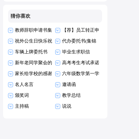
猜你喜欢
教师辞职申请书集
【荐】员工转正申
合15篇
祝外公生日快乐祝
请书
代办委托书(集锦
福语
车辆上牌委托书
15篇)
毕业生求职信
新年老同学聚会的
【热】
高考考生考试承诺
祝酒词
家长给学校的感谢
书15篇
六年级数学第一学
信
名人名言
期教学工作总结
邀请函
颁奖词
教学总结
主持稿
说说