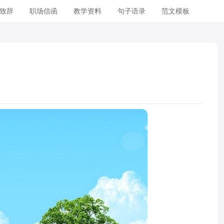
致辞
职场信函
教学资料
句子语录
范文模板