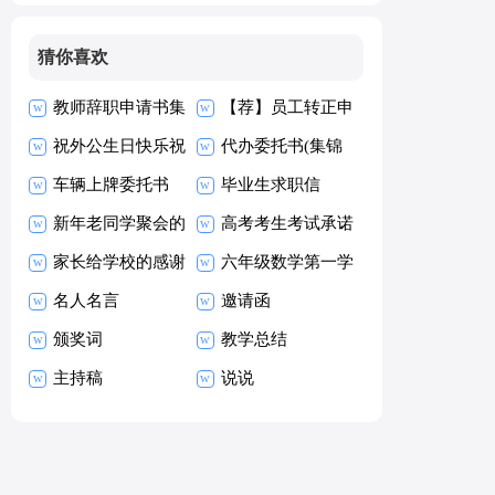
猜你喜欢
教师辞职申请书集
【荐】员工转正申
合15篇
祝外公生日快乐祝
请书
代办委托书(集锦
福语
车辆上牌委托书
15篇)
毕业生求职信
新年老同学聚会的
【热】
高考考生考试承诺
祝酒词
家长给学校的感谢
书15篇
六年级数学第一学
信
名人名言
期教学工作总结
邀请函
颁奖词
教学总结
主持稿
说说