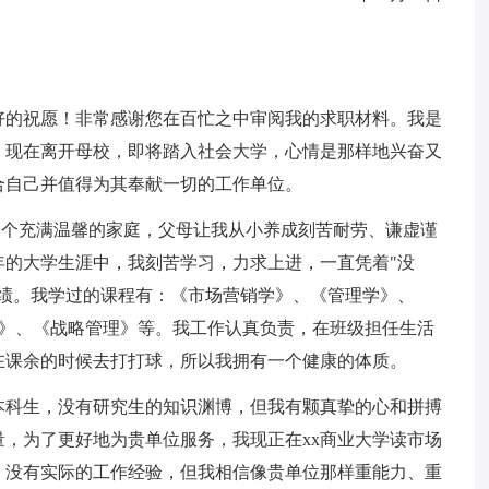
好的祝愿！非常感谢您在百忙之中审阅我的求职材料。我是
，现在离开母校，即将踏入社会大学，心情是那样地兴奋又
合自己并值得为其奉献一切的工作单位。
里，一个充满温馨的家庭，父母让我从小养成刻苦耐劳、谦虚谨
年的大学生涯中，我刻苦学习，力求上进，一直凭着"没
成绩。我学过的课程有：《市场营销学》、《管理学》、
学》、《战略管理》等。我工作认真负责，在班级担任生活
在课余的时候去打打球，所以我拥有一个健康的体质。
本科生，没有研究生的知识渊博，但我有颗真挚的心和拼搏
，为了更好地为贵单位服务，我现正在xx商业大学读市场
，没有实际的工作经验，但我相信像贵单位那样重能力、重