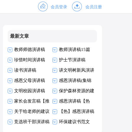
会员登录
会员注册
最新文章
教师师德演讲稿
教师演讲稿15篇
珍惜时间演讲稿
护士节演讲稿
(15篇)
读书演讲稿
讲文明树新风演讲
感恩父母演讲稿
稿
感恩演讲稿(集锦
【热】
文明校园演讲稿
15篇)
保护森林资源的建
家长会发言稿【推
议书范文
感恩演讲稿【热
荐】
关于给老师的建议
门】
【热】感恩演讲稿
书
竞选班干部演讲稿
环保建议书范文
(精选15篇)