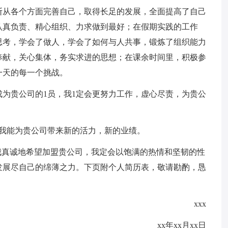
断从各个方面完善自己，取得长足的发展，全面提高了自己
认真负责、精心组织、力求做到最好；在假期实践的工作
思考，学会了做人，学会了如何与人共事，锻炼了组织能力
奉献，关心集体，务实求进的思想；在课余时间里，积极参
一天的每一个挑战。
为贵公司的1员，我1定会更努力工作，虚心尽责，为贵公
信我能为贵公司带来新的活力，新的业绩。
我真诚地希望加盟贵公司，我定会以饱满的热情和坚韧的性
发展尽自己的绵薄之力。下页附个人简历表，敬请勘酌，恳
xxx
xx年xx月xx日