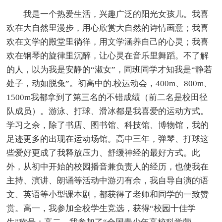
我是一个热爱生活，兴趣广泛的阳光女孩儿。我喜
欢在大自然里漫步，用心欣赏大自然的诗情画意；我喜
欢在文学的殿堂里徜徉，用文学涵养自己的心灵；我喜
欢在钢琴的旋律里沉醉，让心灵在音乐里舞蹈。不了解
的人，以为我是安静的“淑女”，同班同学才知我是“静若
处子，动如脱兔”。初高中的.校运动会，400m、800m、
1500m我都拿到了第三名的不错成绩（前二名是校田径
队成员）。游泳、打球、滑冰都是我喜爱的运动方式。
学习之余，除了书店、图书馆、科技馆、博物馆，我的
足迹更多的出现在运动场馆。高中三年，弹琴、打球这
些爱好更成了我释放压力、舒缓神经的最好方式。此
外，从初中开始的校园播音兼负责人的经历，也使我在
主持、演讲、朗诵等活动中游刃有余，我自导自演的语
文、英语等小型课本剧，都获得了老师和同学的一致赞
赏。高一，我参加全校学生竞选，获得“校园十佳学