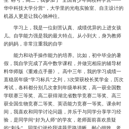
生”称号；高二，我参加了“全国青少年高校科学营——
华中科技大学分营”，大学里的光电实验室、自主设计的
机器人更是让我心驰神往。
学习上，我是一位刻苦认真、成绩优异的上进女孩
儿。自学能力强是我的最大特点。从小到大，身为教师
的妈妈，非常注重我的自学
能力和动手操作能力的培养。比如，初中毕业的暑
假，我自学完成了高中数学课程，并做完相应的辅导材
料华师版《重难点手册》。高中三年，我的学习成绩一
直稳居年级“学习标兵”之列，3次荣获校长奖学金，历次
考试，各科都分别几次拿到年级单科奖，高一获全国数
学联赛三等奖、高二获得湖北省数学竞赛二等奖、高三
获全国生物竞赛二等奖、英语能力竞赛一等奖。课余时
间，我喜欢和同学讨论问题，并乐于与同学分享学习经
验，是同学间“好为人师”的学友，老师面前喜欢质疑
的“刺头”，同学们评价我讲题思路清晰、耐心细致，老