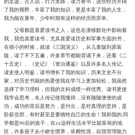
的足迹。古人说，行万里路，读万卷书，这些经历开阔
了我的视野，丰富了我的知识，更是丰富了我的人生，
我为能在童年、少年时期有这样的经历而庆幸。
父母都是喜爱读书之人，这也在潜移默化中影响着
我，我也喜爱读书，尤其喜爱读历史和军事方面的书，
在很小的时候，就读《三国演义》，从儿童版到原装
版，读了不下五遍，许多章节都能背诵下来，还看《二
十五史》、《史记》《资治通鉴》以及许多名人传记。
读史使人明鉴，读书增长了我的知识，历来文史不分
家，对历史书籍的热爱使我在学习上更加轻松，我虽然
选择了学习理科，但我的文科成绩一样优秀。读书更使
我学会思考，名人传记使我懂得，没有随随便便的成
功，成功的背后是努力，是付出，是对真理的坚持，是
卧薪尝胆，有时甚至是要牺牲自己的生命！我和我的.同
学都是90后的孩子，在xx这样生活水平比较富裕的地
区，许多孩子从小娇生惯养，依赖性强，自我管理能力