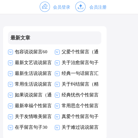
会员登录
会员注册
最新文章
包容说说留言60
父爱个性留言（通
句精选
最新文艺说说留言
用50句）
关于治愈留言句子
汇总（通用90
最新生活说说留言
（精选40句）
经典一句话留言汇
句）
大全140句精选
常用生活说说留言
总（精选60句）
关于纠结留言（精
汇总（通用70
如果说说留言（通
选40句）
经典忧伤个性留言
句）
用70句）
最新幸福个性留言
90句
常用思念个性留言
大全（精选200
关于友情唯美留言
大全60句精选
真爱个性留言句子
句）
30句
在乎留言句子30
大全60句
关于难过说说留言
句
大全（通用90