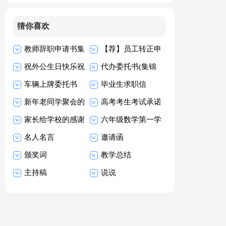
句）
猜你喜欢
教师辞职申请书集
【荐】员工转正申
合15篇
祝外公生日快乐祝
请书
代办委托书(集锦
福语
车辆上牌委托书
15篇)
毕业生求职信
新年老同学聚会的
【热】
高考考生考试承诺
祝酒词
家长给学校的感谢
书15篇
六年级数学第一学
信
名人名言
期教学工作总结
邀请函
颁奖词
教学总结
主持稿
说说