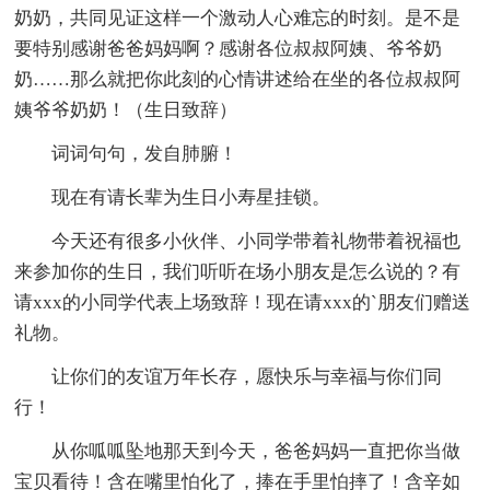
奶奶，共同见证这样一个激动人心难忘的时刻。是不是
要特别感谢爸爸妈妈啊？感谢各位叔叔阿姨、爷爷奶
奶……那么就把你此刻的心情讲述给在坐的各位叔叔阿
姨爷爷奶奶！（生日致辞）
词词句句，发自肺腑！
现在有请长辈为生日小寿星挂锁。
今天还有很多小伙伴、小同学带着礼物带着祝福也
来参加你的生日，我们听听在场小朋友是怎么说的？有
请xxx的小同学代表上场致辞！现在请xxx的`朋友们赠送
礼物。
让你们的友谊万年长存，愿快乐与幸福与你们同
行！
从你呱呱坠地那天到今天，爸爸妈妈一直把你当做
宝贝看待！含在嘴里怕化了，捧在手里怕摔了！含辛如