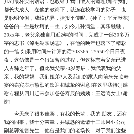
几句最朴实的话语，也教给了我们做人的道理!如今我们
都长大成人，在他的教诲下，就连在校学习的孙子、也
是聪明伶俐，成绩优异，捷报平传呢。(孙子：平元献花)
爸爸的一生是坎坷的一生，如今儿孙满堂，其乐融融，
20xx年，老父亲独自用近2年的时间，完成了一部30多万
字的志书《淖毛湖农场志》，在他的晚年也落下了精彩
的一笔!如果用时间来计算的话70×365=25550个日日夜
夜，这仿佛是一个很短暂的过程，但这标志着父亲已进
入古稀之年了。值此我父亲70岁寿辰，我代表我的父
亲，我的妈妈，我们姐弟3人及我们的家人向前来光临寿
宴的嘉宾表示热烈的欢迎和诚挚的谢意!在这里我特别感
谢专程从四川赶来参加爸爸寿辰的姨姨：王远鸣女士!谢
谢!
今天来了很多佳宾，有我的长辈，我的.朋友，还有
我的同事，我十分荣幸，并诚恳的邀请十三师果业公司
副总郭沧智先生，他曾是我们的老场长，对于我们这些