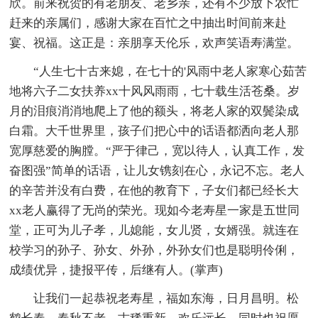
欣。前来祝贺的有老朋友、老乡亲，还有不少放下农忙
赶来的亲属们，感谢大家在百忙之中抽出时间前来赴
宴、祝福。这正是：亲朋享天伦乐，欢声笑语寿满堂。
“人生七十古来媳，在七十的'风雨中老人家寒心茹苦
地将六子二女扶养xx十风风雨雨，七十载生活苍桑。岁
月的泪痕消消地爬上了他的额头，将老人家的双鬓染成
白霜。大千世界里，孩子们把心中的话语都洒向老人那
宽厚慈爱的胸膛。“严于律己，宽以待人，认真工作，发
奋图强”简单的话语，让儿女镌刻在心，永记不忘。老人
的辛苦并没有白费，在他的教育下，子女们都已经长大
xx老人赢得了无尚的荣光。现如今老寿星一家是五世同
堂，正可为儿子孝，儿媳能，女儿贤，女婿强。就连在
校学习的孙子、孙女、外孙，外孙女们也是聪明伶俐，
成绩优异，捷报平传，后继有人。(掌声)
让我们一起恭祝老寿星，福如东海，日月昌明。松