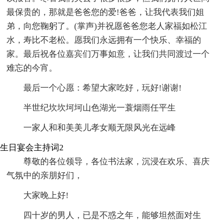
最保贵的，那就是爸爸您的爱!爸爸，让我代表我们姐
弟，向您鞠躬了。(掌声)并祝愿爸爸您老人家福如松江
水，寿比不老松。愿我们永远拥有一个快乐、幸福的
家。最后祝各位嘉宾们万事如意，让我们共同渡过一个
难忘的今宵。
最后一个心愿：希望大家吃好，玩好!谢谢!
半世纪坎坎坷坷山色湖光一蓑烟雨任平生
一家人和和美美儿孝女顺无限风光在远峰
生日宴会主持词2
尊敬的各位领导，各位书法家，沉浸在欢乐、喜庆
气氛中的亲朋好们，
大家晚上好!
四十岁的男人，已是不惑之年，能够坦然面对生