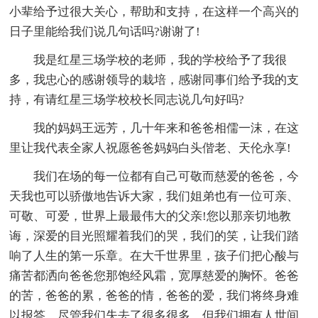
小辈给予过很大关心，帮助和支持，在这样一个高兴的
日子里能给我们说几句话吗?谢谢了!
我是红星三场学校的老师，我的学校给予了我很
多，我忠心的感谢领导的栽培，感谢同事们给予我的支
持，有请红星三场学校校长同志说几句好吗?
我的妈妈王远芳，几十年来和爸爸相儒一沫，在这
里让我代表全家人祝愿爸爸妈妈白头偕老、天伦永享!
我们在场的每一位都有自己可敬而慈爱的爸爸，今
天我也可以骄傲地告诉大家，我们姐弟也有一位可亲、
可敬、可爱，世界上最最伟大的父亲!您以那亲切地教
诲，深爱的目光照耀着我们的哭，我们的笑，让我们踏
响了人生的第一乐章。在大千世界里，孩子们把心酸与
痛苦都洒向爸爸您那饱经风霜，宽厚慈爱的胸怀。爸爸
的苦，爸爸的累，爸爸的情，爸爸的爱，我们将终身难
以报答。尽管我们失去了很多很多，但我们拥有人世间