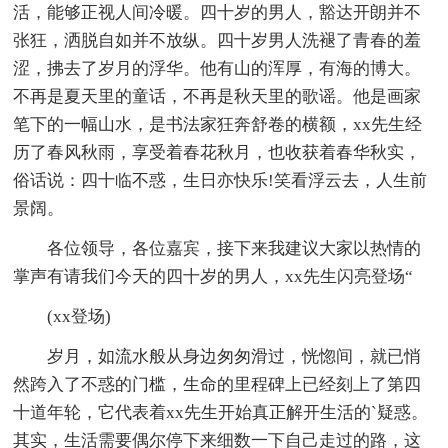
活，能够正视人间冷暖。四十岁的男人，豁达开朗并不
张狂，洒脱自如并不放纵。四十岁男人洗褪了青春的羞
涩，拂去了岁月的浮华。他有山的浑厚，有海的博大。
不再是夏天里的童话，不再是秋天里的歌谣。他是画家
笔下的一幅山水，是书法家狂奔舒卷的横额，xx先生经
历了春风秋雨，享受着春花秋月，也收获着春华秋实，
俗话说：四十临不惑，生日亦快乐!笑看浮云去，人生前
景阔。
各位领导，各位嘉宾，接下来我建议大家以热情的
掌声有请我们今天的四十岁的男人，xx先生闪亮登场“
(xx登场)
岁月，如流水般从身边匆匆滑过，恍惚间，就已悄
然跨入了不惑的门槛，生命的里程碑上已经刻上了第四
十道年轮，它代表着xx先生开始真正解开生活的`疑惑。
其实，生活需要偶尔停下来细数一下自己走过的路，这