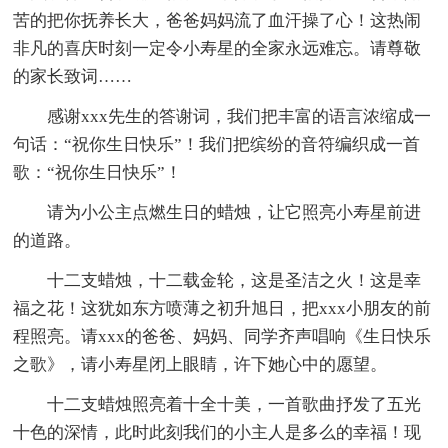
苦的把你抚养长大，爸爸妈妈流了血汗操了心！这热闹
非凡的喜庆时刻一定令小寿星的全家永远难忘。请尊敬
的家长致词……
感谢xxx先生的答谢词，我们把丰富的语言浓缩成一
句话：“祝你生日快乐”！我们把缤纷的音符编织成一首
歌：“祝你生日快乐”！
请为小公主点燃生日的蜡烛，让它照亮小寿星前进
的道路。
十二支蜡烛，十二载金轮，这是圣洁之火！这是幸
福之花！这犹如东方喷薄之初升旭日，把xxx小朋友的前
程照亮。请xxx的爸爸、妈妈、同学齐声唱响《生日快乐
之歌》，请小寿星闭上眼睛，许下她心中的愿望。
十二支蜡烛照亮着十全十美，一首歌曲抒发了五光
十色的深情，此时此刻我们的小主人是多么的幸福！现