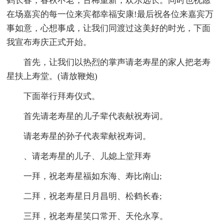
鹤长春，春秋不老，古稀重新，欢乐远长。同时也祝愿
在场嘉宾的每一位来宾都幸福安康!最后祝各位来嘉宾万
事如意，心想事成，让我们同渡过这美好的时光，下面
我宣布寿庆正式开始。
首先，让我们以热烈的掌声请老寿星的家人把老寿
星扶上寿堂。(请放鞭炮)
下面举行拜寿仪式。
首先请老寿星的儿子辈代表献祝寿词。
请老寿星的孙子代表辈献祝寿词。
、请老寿星的儿子、儿媳上堂拜寿
一拜，祝老寿星福如东海、寿比南山;
二拜，祝老寿星日月昌明、松鹤长春;
三拜，祝老寿星笑口常开、天伦永享。