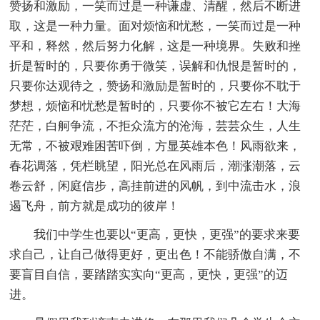
赞扬和激励，一笑而过是一种谦虚、清醒，然后不断进
取，这是一种力量。面对烦恼和忧愁，一笑而过是一种
平和，释然，然后努力化解，这是一种境界。失败和挫
折是暂时的，只要你勇于微笑，误解和仇恨是暂时的，
只要你达观待之，赞扬和激励是暂时的，只要你不耽于
梦想，烦恼和忧愁是暂时的，只要你不被它左右！大海
茫茫，白舸争流，不拒众流方的沧海，芸芸众生，人生
无常，不被艰难困苦吓倒，方显英雄本色！风雨欲来，
春花调落，凭栏眺望，阳光总在风雨后，潮涨潮落，云
卷云舒，闲庭信步，高挂前进的风帆，到中流击水，浪
遏飞舟，前方就是成功的彼岸！
我们中学生也要以“更高，更快，更强”的要求来要
求自己，让自己做得更好，更出色！不能骄傲自满，不
要盲目自信，要踏踏实实向“更高，更快，更强”的迈
进。