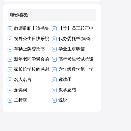
猜你喜欢
教师辞职申请书集
【荐】员工转正申
合15篇
祝外公生日快乐祝
请书
代办委托书(集锦
福语
车辆上牌委托书
15篇)
毕业生求职信
新年老同学聚会的
【热】
高考考生考试承诺
祝酒词
家长给学校的感谢
书15篇
六年级数学第一学
信
名人名言
期教学工作总结
邀请函
颁奖词
教学总结
主持稿
说说