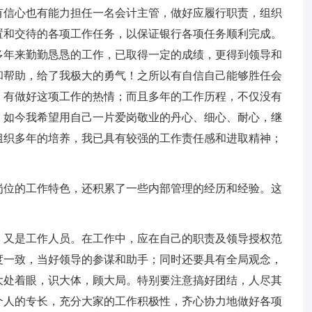
有信心也有能力担任一名会计主管，做好应履行职责，组织
置和交待的各项工作任务，以保证银行各项任务顺利完成。
多年来勤勤恳恳的工作，已取得一定的成绩，更得到领导和
和帮助，给了我极大的勇气！之所以有自信自己能够胜任会
，有做好这项工作的热情；而且多年的工作历程，不仅没有
，如今我希望用自己一片爱岗敬业的丹心、细心、耐心，继
组织多年的培养，我已具有较强的工作责任感和进取精神；
岗位的工作特色，还积累了一些内部管理的经历和经验。这
，又是工作人员。在工作中，应在自己的职责及领导授权范
度一致，当好领导的参谋和助手；同时还要具有全局观念，
大处着眼，识大体，顾大局。特别要注意搞好团结，人尽其
个人的专长，充分大家的工作积极性，齐心协力地做好各项