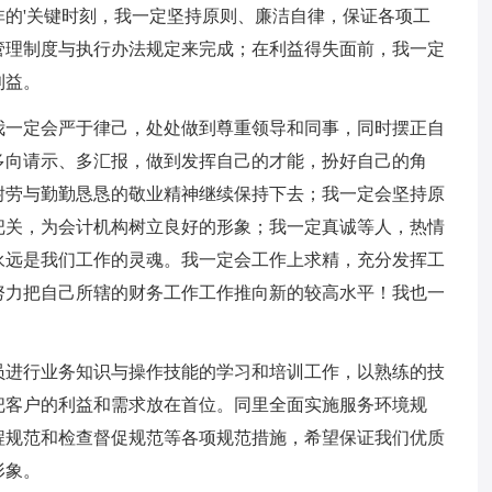
的'关键时刻，我一定坚持原则、廉洁自律，保证各项工
管理制度与执行办法规定来完成；在利益得失面前，我一定
利益。
我一定会严于律己，处处做到尊重领导和同事，同时摆正自
多向请示、多汇报，做到发挥自己的才能，扮好自己的角
耐劳与勤勤恳恳的敬业精神继续保持下去；我一定会坚持原
把关，为会计机构树立良好的形象；我一定真诚等人，热情
永远是我们工作的灵魂。我一定会工作上求精，充分发挥工
努力把自己所辖的财务工作工作推向新的较高水平！我也一
。
员进行业务知识与操作技能的学习和培训工作，以熟练的技
把客户的利益和需求放在首位。同里全面实施服务环境规
程规范和检查督促规范等各项规范措施，希望保证我们优质
形象。