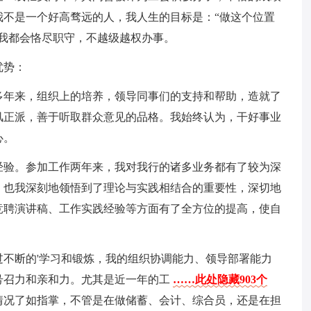
我不是一个好高骛远的人，我人生的目标是：“做这个位置
我都会恪尽职守，不越级越权办事。
优势：
多年来，组织上的培养，领导同事们的支持和帮助，造就了
风正派，善于听取群众意见的品格。我始终认为，干好事业
心。
经验。参加工作两年来，我对我行的诸多业务都有了较为深
，也我深刻地领悟到了理论与实践相结合的重要性，深切地
竞聘演讲稿、工作实践经验等方面有了全方位的提高，使自
不断的'学习和锻炼，我的组织协调能力、领导部署能力
号召力和亲和力。尤其是近一年的工
……此处隐藏903个
情况了如指掌，不管是在做储蓄、会计、综合员，还是在担