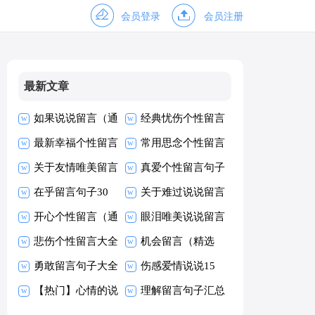
会员登录
会员注册
最新文章
如果说说留言（通
经典忧伤个性留言
用70句）
最新幸福个性留言
90句
常用思念个性留言
大全（精选200
关于友情唯美留言
大全60句精选
真爱个性留言句子
句）
30句
在乎留言句子30
大全60句
关于难过说说留言
句
开心个性留言（通
大全（通用90
眼泪唯美说说留言
用40句）
悲伤个性留言大全
句）
大全50句精选
机会留言（精选
（精选50句）
勇敢留言句子大全
60句）
伤感爱情说说15
60句精选
【热门】心情的说
篇
理解留言句子汇总
说
60句