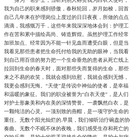
身为一名护士，当听到别人称赞我为白衣天使时，
我为自己的职来感到骄傲，春秋轮回，岁月如梭，回首
自己几年来在护理岗位上度过的日日夜夜，所做的点点
滴滴，我感慨万千，这些年来我深深地体会到：护理工
作在苦和累中描绘高尚、铸造辉煌。虽然护理工作经常
加班加点、经常因为不能一针见血而遭受白眼，但是当
我看见那些患者把生命托付给我的无助的眼神，当我看
到自己用百倍的努力把一个生命垂危的患者从死亡线上
拉回到生命的春天时，面对那些失而复得的生命，那些
来之不易的欢笑，我就会感到欣慰，我就会感到无憾，
我更会感到无悔。“天使”是传说中神仙的使者，是幸福
和温暖的象征。我们的职业被誉为“白衣天使”，是人们
对护士形象美和内在美的深情赞誉。一袭飘然白衣，是
一颗纯洁的心灵。一顶别致的燕帽，是一项守护生命的
重任。无数个阳光灿烂的.早晨，我们倾听治疗碗盘的协
奏曲。无数个不眠不休的夜晚，我们感受生存和死亡的