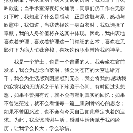
抢救结束，手术成功了病人安返病房时，我知道了什么
叫欣慰；当手术室深夜灯火通明，同事们仍工作在无影
灯下时，我知道了什么是感动。正是这脏与累，感动与
欣慰中，我知道，当我选择这一身白衣时，我就选择了
奉献，我的人身价值将在这其中体现。因此，我由衷地
喜欢着护理，喜欢着护理这一门精细的艺术，喜欢在无
影灯下为病人忙碌穿梭，喜欢这份职业带给我的神圣。
我是一个护士，也是一个普通的人。我会坐在窗前
发呆，我会为思念而落泪，我会为苍茫的天空思绪万
千，我会为生活感到困惑感到无奈，我会将我的.感动我
的寂寞我的无助诉之于笔下珍藏于心间。有时回过头想
想，如果不曾拥有过，就不会有湿润真实的回忆；如果
不曾迷茫过，就不会看懂每一篇__里刻骨铭心的思念；
如果不曾困惑过，也不会有今天自己如此坚定执着的追
求。为此，我应该感谢生活，感谢生活所赋予我的经
历，让我学会长大，学会珍惜。