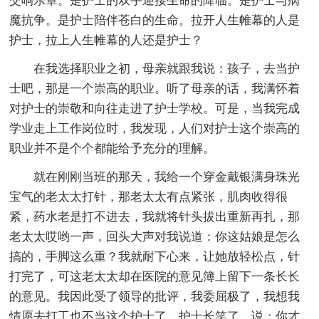
交响乐章。是护士的双手迎接生命的降临。是护士与病
魔抗争。是护士陪伴苍白的生命。拉开人生帷幕的人是
护士，拉上人生帷幕的人还是护士？
在我选择职业之初，母亲就跟我说：孩子，去当护
士吧，那是一个崇高的职业。听了母亲的话，我满怀着
对护士的崇敬和向往走进了护士学校。可是，当我完成
学业走上工作岗位时，我发现，人们对护士这个崇高的
职业并不是个个都能给予充分的理解。
就在刚刚当班的那天，我给一个穿金戴银满身珠光
宝气的老太太打针，那老太太有点紧张，肌肉收得很
紧，药水老是打不进去，我就将针头拔出重新再扎，那
老太太哎哟一声，回头大声对我说道：你这姑娘是怎么
搞的，手脚这么重？我就耐下心来，让她放轻松点，针
打完了，可这老太太却在医院的意见簿上留下一条长长
的意见。我因此受了领导的批评，我委屈极了，我想我
情愿去打工也不当这个护士了。护士长笑了，说：你才