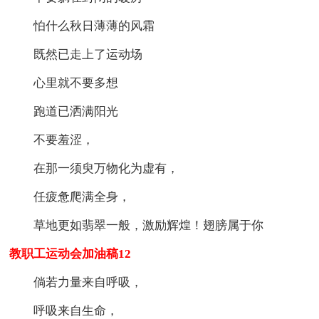
怕什么秋日薄薄的风霜
既然已走上了运动场
心里就不要多想
跑道已洒满阳光
不要羞涩，
在那一须臾万物化为虚有，
任疲惫爬满全身，
草地更如翡翠一般，激励辉煌！翅膀属于你
教职工运动会加油稿12
倘若力量来自呼吸，
呼吸来自生命，