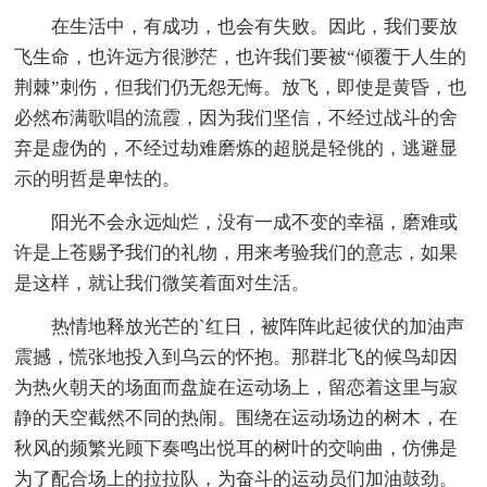
在生活中，有成功，也会有失败。因此，我们要放
飞生命，也许远方很渺茫，也许我们要被“倾覆于人生的
荆棘”刺伤，但我们仍无怨无悔。放飞，即使是黄昏，也
必然布满歌唱的流霞，因为我们坚信，不经过战斗的舍
弃是虚伪的，不经过劫难磨炼的超脱是轻佻的，逃避显
示的明哲是卑怯的。
阳光不会永远灿烂，没有一成不变的幸福，磨难或
许是上苍赐予我们的礼物，用来考验我们的意志，如果
是这样，就让我们微笑着面对生活。
热情地释放光芒的`红日，被阵阵此起彼伏的加油声
震撼，慌张地投入到乌云的怀抱。那群北飞的候鸟却因
为热火朝天的场面而盘旋在运动场上，留恋着这里与寂
静的天空截然不同的热闹。围绕在运动场边的树木，在
秋风的频繁光顾下奏鸣出悦耳的树叶的交响曲，仿佛是
为了配合场上的拉拉队，为奋斗的运动员们加油鼓劲。