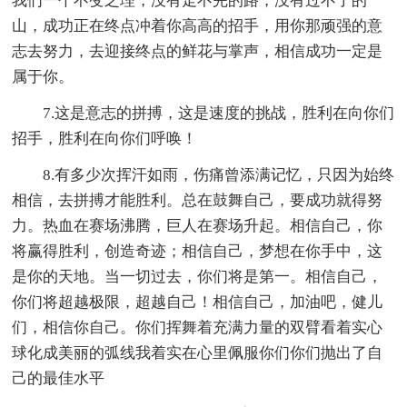
我们一个不变之理，没有走不完的路，没有过不了的
山，成功正在终点冲着你高高的招手，用你那顽强的意
志去努力，去迎接终点的鲜花与掌声，相信成功一定是
属于你。
7.这是意志的拼搏，这是速度的挑战，胜利在向你们
招手，胜利在向你们呼唤！
8.有多少次挥汗如雨，伤痛曾添满记忆，只因为始终
相信，去拼搏才能胜利。总在鼓舞自己，要成功就得努
力。热血在赛场沸腾，巨人在赛场升起。相信自己，你
将赢得胜利，创造奇迹；相信自己，梦想在你手中，这
是你的天地。当一切过去，你们将是第一。相信自己，
你们将超越极限，超越自己！相信自己，加油吧，健儿
们，相信你自己。你们挥舞着充满力量的双臂看着实心
球化成美丽的弧线我着实在心里佩服你们你们抛出了自
己的最佳水平