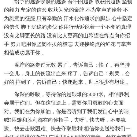
给予的越多收获的越多 奋斗的越多 收获的越多 坚韧
的毅力 坚定的信念 收获闪光的金牌 不为掌声的诠释 不
为刻意的征服 只有辛勤的.汗水化作追求的脚步 心中坚定
的信念 脚下沉稳的步伐 你用行动诉说着一个不变的真理
没有比脚更长的路 没有比人更高的山希望在终点向你招
手 努力吧用你坚韧不拔的毅志 去迎接终点的鲜花与掌声
相信成功属于你 。
泥泞的路走过无数 累了，告诉自己：快了，再坚持
一会儿，身上的伤流出血来 疼了，告诉自己：别哭，会
好的 摔到了，告诉自己：快爬起来，世上很少有坦途 。
深深的呼吸，等待你的是艰难的5000米。相信胜利
会属于你们。但在这征途上，需要你用勇敢的心去面
对。我们在为你加油，你是否听到了我们发自心中的呐
喊?困难和胜利都在向你招手，去呀，快去呀，不要犹
豫。快去击败困难、快去夺取胜利!相信你会送给我们一