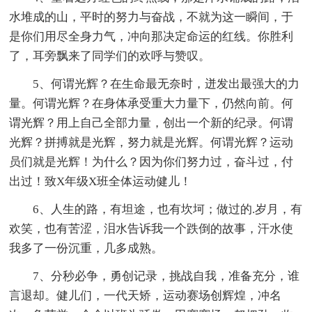
水堆成的山，平时的努力与奋战，不就为这一瞬间，于
是你们用尽全身力气，冲向那决定命运的红线。你胜利
了，耳旁飘来了同学们的欢呼与赞叹。
5、何谓光辉？在生命最无奈时，迸发出最强大的力
量。何谓光辉？在身体承受重大力量下，仍然向前。何
谓光辉？用上自己全部力量，创出一个新的纪录。何谓
光辉？拼搏就是光辉，努力就是光辉。何谓光辉？运动
员们就是光辉！为什么？因为你们努力过，奋斗过，付
出过！致X年级X班全体运动健儿！
6、人生的路，有坦途，也有坎坷；做过的.岁月，有
欢笑，也有苦涩，泪水告诉我一个跌倒的故事，汗水使
我多了一份沉重，几多成熟。
7、分秒必争，勇创记录，挑战自我，准备充分，谁
言退却。健儿们，一代天矫，运动赛场创辉煌，冲名