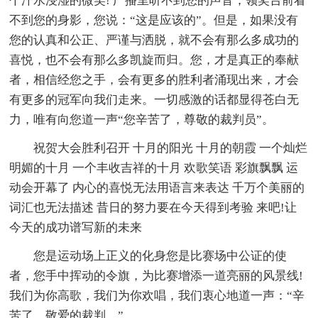
个汗水浸湿的微笑! 广播里听不到您的声音，领奖台前看
不到您的身影，您说：“这是应该的”。但是，如果没有
您的认真和公正、严谨与洒脱，就不会有那么多成功的
喜悦，也不会有那么多凯旋而归。您，才是真正的奉献
者，相信经您之手，会有更多的胜利者涌现出来，才会
有更多的冠军向我们走来。一切感激的话都显得苍白无
力，唯有向您道一声“您辛苦了，尊敬的裁判员”。
祝贺大会胜利召开 十月的阳光 十月的朝霞 一个灿烂
明媚的十月 一个丰收吉祥的十月 欢歌笑语 彩旗飘飘 运
动会开幕了 内心的喜悦无法用语言来表达 千万个美丽的
词汇也无法描述 昔日的努力要在今天得到考验 来吧!让
今天的成功谱写新的未来
您是运动场上正义的化身您是比赛场中公证的使
者，您手中挥动的令旗，为比赛增添一道亮丽的风景线!
我们为你高歌，我们为你欢唱，我们衷心地道一声：“辛
苦了，敬爱的裁判。”