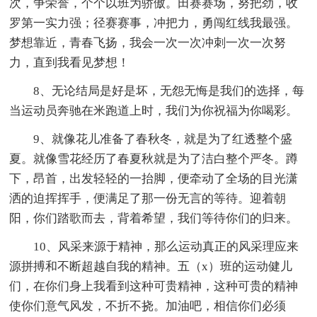
次，争荣誉，个个以班为骄傲。田赛赛场，努把劲，收
罗第一实力强；径赛赛事，冲把力，勇闯红线我最强。
梦想靠近，青春飞扬，我会一次一次冲刺一次一次努
力，直到我看见梦想！
8、无论结局是好是坏，无怨无悔是我们的选择，每
当运动员奔驰在米跑道上时，我们为你祝福为你喝彩。
9、就像花儿准备了春秋冬，就是为了红透整个盛
夏。就像雪花经历了春夏秋就是为了洁白整个严冬。蹲
下，昂首，出发轻轻的一抬脚，便牵动了全场的目光潇
洒的迫挥挥手，便满足了那一份无言的等待。迎着朝
阳，你们踏歌而去，背着希望，我们等待你们的归来。
10、风采来源于精神，那么运动真正的风采理应来
源拼搏和不断超越自我的精神。五（x）班的运动健儿
们，在你们身上我看到这种可贵精神，这种可贵的精神
使你们意气风发，不折不挠。加油吧，相信你们必须