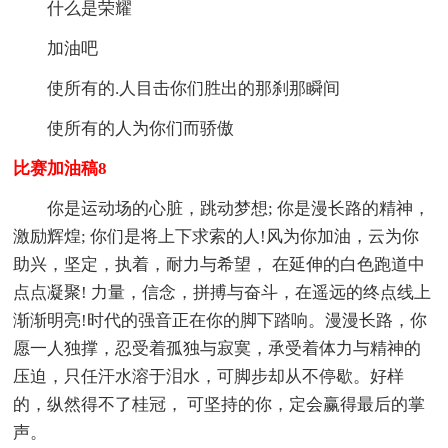
什么是荣耀
加油吧
使所有的.人目击你们胜出的那刹那瞬间
使所有的人为你们而骄傲
比赛加油稿8
你是运动场的心脏，跳动梦想; 你是漫长路的精神，
激励辉煌; 你们是将上下求索的人!风为你加油，云为你
助兴，坚定，执着，耐力与希望， 在延伸的白色跑道中
点点凝聚! 力量，信念，拼搏与奋斗，在遥远的终点线上
渐渐明亮!时代的强音正在你的脚下踏响。漫漫长路，你
愿一人独撑，忍受着孤独与寂寞，承受着体力与精神的
压迫，只任汗水溶于泪水，可脚步却从不停歇。好样
的，纵然得不了桂冠， 可坚持的你，定会赢得最后的掌
声。