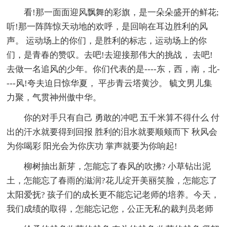
看!那一面面迎风飘舞的彩旗，是一朵朵盛开的鲜花;
听!那一阵阵惊天动地的欢呼，是回响在耳边胜利的风
声。 运动场上的你们，是胜利的标志，运动场上的你
们，是青春的赞叹。去吧!去迎接那伟大的挑战， 去吧!
去做一名追风的少年。你们代表的是----东，西，南，北-
---风!夸夫迫日惊华夏， 平步青云塔黄沙。 毓文男儿集
力聚，气贯神州傲中华。
你的对手只有自己 勇敢的冲吧 五千米算不得什么 付
出的汗水就要得到回报 胜利的泪水就要顺颊而下 秋风会
为你喝彩 阳光会为你庆功 掌声就要为你响起!
柳树抽出新芽，怎能忘了春风的吹拂? 小草钻出泥
土，怎能忘了春雨的滋润?花儿绽开美丽笑脸，怎能忘了
太阳爱抚? 孩子们的成长更不能忘记老师的培养。今天，
我们成绩的取得，怎能忘记您，公正无私的裁判员老师