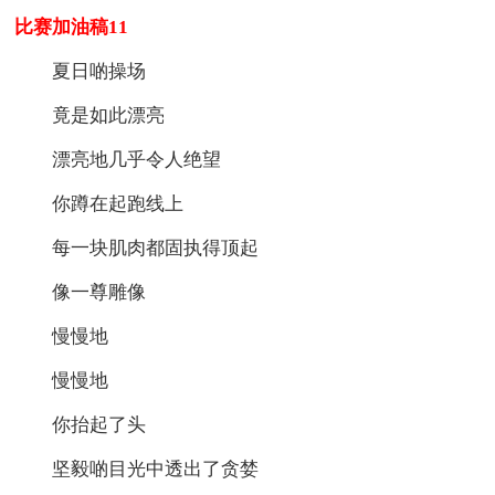
比赛加油稿11
夏日啲操场
竟是如此漂亮
漂亮地几乎令人绝望
你蹲在起跑线上
每一块肌肉都固执得顶起
像一尊雕像
慢慢地
慢慢地
你抬起了头
坚毅啲目光中透出了贪婪