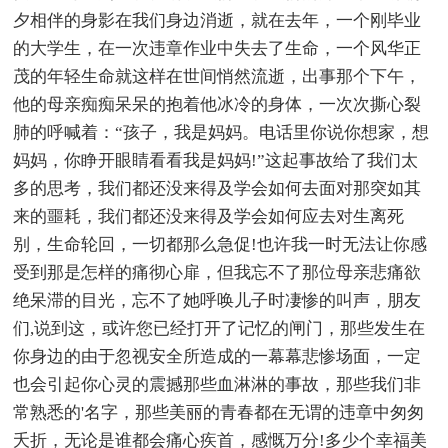
夕相伴的身影在我们身边消逝，就在去年，一个刚毕业
的大学生，在一次违章作业中失去了生命，一个风华正
茂的年轻生命就这样在世间悄然流逝，出事那个下午，
他的母亲痴痴呆呆的抱着他冰冷的身体，一次次撕心裂
肺的呼喊着：“孩子，我是妈妈。电话里你说你想家，想
妈妈，你睁开眼睛看看我是妈妈!”这起事故给了我们太
多的思考，我们都还没来得及学会如何去面对那突如其
来的噩耗，我们都还没来得及学会如何应去对生离死
别，生命轮回，一切都那么急促!也许我一时无法让你感
受到那是怎样的痛彻心扉，但我忘不了那位母亲悲痛欲
绝呆滞的目光，忘不了她呼唤儿子时凄惨的叫声，朋友
们,说到这，或许您已经打开了记忆的闸门，那些发生在
你身边的由于忽视安全所造成的一幕幕悲惨场面，一定
也会引起你心灵的震撼那些血淋淋的事故，那些我们非
常熟悉的'名字，那些美丽的青春都在无谓的违章中匆匆
夭折，无论是谁都会痛心疾首，感慨万分!多少个幸福美