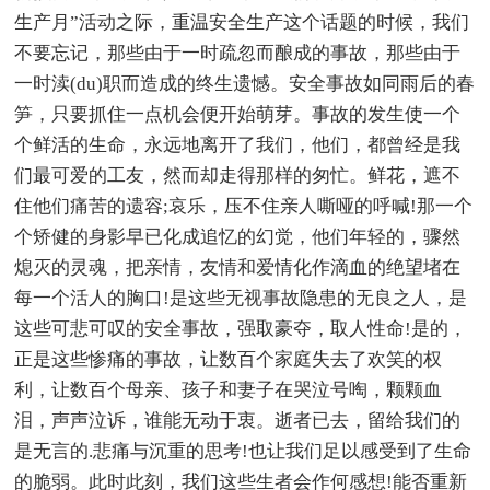
生产月”活动之际，重温安全生产这个话题的时候，我们
不要忘记，那些由于一时疏忽而酿成的事故，那些由于
一时渎(du)职而造成的终生遗憾。安全事故如同雨后的春
笋，只要抓住一点机会便开始萌芽。事故的发生使一个
个鲜活的生命，永远地离开了我们，他们，都曾经是我
们最可爱的工友，然而却走得那样的匆忙。鲜花，遮不
住他们痛苦的遗容;哀乐，压不住亲人嘶哑的呼喊!那一个
个矫健的身影早已化成追忆的幻觉，他们年轻的，骤然
熄灭的灵魂，把亲情，友情和爱情化作滴血的绝望堵在
每一个活人的胸口!是这些无视事故隐患的无良之人，是
这些可悲可叹的安全事故，强取豪夺，取人性命!是的，
正是这些惨痛的事故，让数百个家庭失去了欢笑的权
利，让数百个母亲、孩子和妻子在哭泣号啕，颗颗血
泪，声声泣诉，谁能无动于衷。逝者已去，留给我们的
是无言的.悲痛与沉重的思考!也让我们足以感受到了生命
的脆弱。此时此刻，我们这些生者会作何感想!能否重新