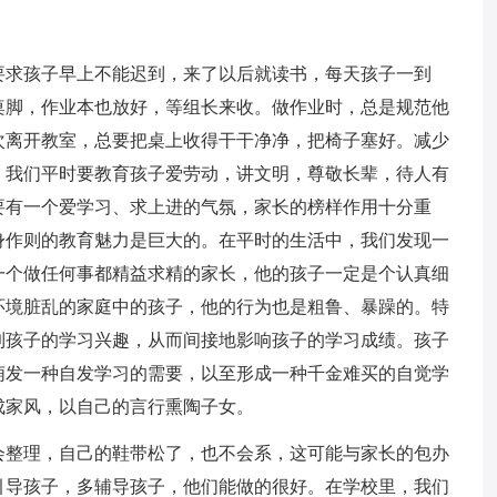
。
要求孩子早上不能迟到，来了以后就读书，每天孩子一到
桌脚，作业本也放好，等组长来收。做作业时，总是规范他
次离开教室，总要把桌上收得干干净净，把椅子塞好。减少
，我们平时要教育孩子爱劳动，讲文明，尊敬长辈，待人有
要有一个爱学习、求上进的气氛，家长的榜样作用十分重
身作则的教育魅力是巨大的。在平时的生活中，我们发现一
一个做任何事都精益求精的家长，他的孩子一定是个认真细
环境脏乱的家庭中的孩子，他的行为也是粗鲁、暴躁的。特
到孩子的学习兴趣，从而间接地影响孩子的学习成绩。孩子
萌发一种自发学习的需要，以至形成一种千金难买的自觉学
成家风，以自己的言行熏陶子女。
会整理，自己的鞋带松了，也不会系，这可能与家长的包办
引导孩子，多辅导孩子，他们能做的很好。在学校里，我们