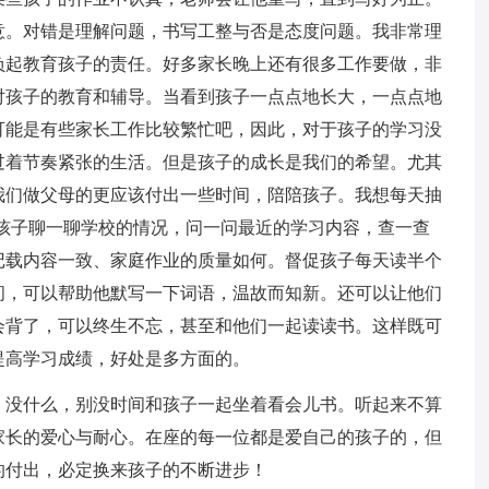
意。对错是理解问题，书写工整与否是态度问题。我非常理
负起教育孩子的责任。好多家长晚上还有很多工作要做，非
对孩子的教育和辅导。当看到孩子一点点地长大，一点点地
可能是有些家长工作比较繁忙吧，因此，对于孩子的学习没
过着节奏紧张的生活。但是孩子的成长是我们的希望。尤其
我们做父母的更应该付出一些时间，陪陪孩子。我想每天抽
后和孩子聊一聊学校的情况，问一问最近的学习内容，查一查
记载内容一致、家庭作业的质量如何。督促孩子每天读半个
间，可以帮助他默写一下词语，温故而知新。还可以让他们
会背了，可以终生不忘，甚至和他们一起读读书。这样既可
提高学习成绩，好处是多方面的。
；没什么，别没时间和孩子一起坐着看会儿书。听起来不算
家长的爱心与耐心。在座的每一位都是爱自己的孩子的，但
的付出，必定换来孩子的不断进步！