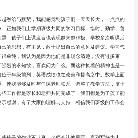
来越融洽与默契，我能感觉到孩子们一天天长大，一点点的
浓，正如我们上学期班级共同的学习目标：惜时、勤学、善
问题，孩子们上课发言也表现越来越积极。学校多次听课后
自己的思想，有主见，敢于提出自己的意见及建议。学习气
子很单纯，我认为是因为他们是非观念清楚，没有过多束
了强烈的求知欲，喜欢问为什么。而这种执着的精神也是一
绩位于年级前列，英语成绩也在改善和提高之中。数学上面
通，使我能够及时与任课老师联系，调整了教学方法，孩子
这些工作都是家长和老师共同完成了，我们都是为了孩子能
表示感谢，有了大家的理解与支持，相信我们班级的工作会
某些孩子的作业不认真，老师会让他重写，直到写好为止。