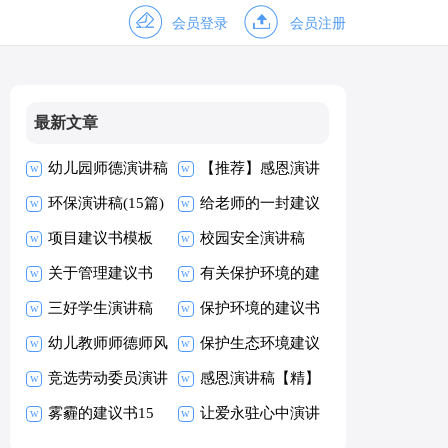
会员登录
会员注册
最新文章
幼儿园师德演讲稿
【推荐】感恩演讲
环保演讲稿(15篇)
稿
给老师的一封建议
项目建议书模板
书
校园安全演讲稿
关于管理建议书
有关保护环境的建
三好学生演讲稿
议书
保护环境的建议书
幼儿教师师德师风
通用15篇
保护生态环境建议
演讲稿
竞选劳动委员演讲
书
感恩演讲稿【精】
稿
雾霾的建议书15
让爱永驻心中演讲
篇
稿