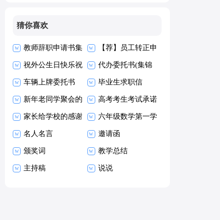
猜你喜欢
教师辞职申请书集
【荐】员工转正申
合15篇
祝外公生日快乐祝
请书
代办委托书(集锦
福语
车辆上牌委托书
15篇)
毕业生求职信
新年老同学聚会的
【热】
高考考生考试承诺
祝酒词
家长给学校的感谢
书15篇
六年级数学第一学
信
名人名言
期教学工作总结
邀请函
颁奖词
教学总结
主持稿
说说