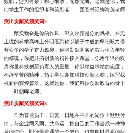
数职，游刃有余；耐心细致，无怨无悔。这就是你，我
们学生工作的组织者和策划者——团委书记柳海英老师
突出贡献奖颁奖词2
踏实勤奋是你的作风，温文尔雅是你的风格。在无
止境的科学高峰上分明看到你以孺子牛般的坚韧毅力带
领众多的学子奋力攀爬，你将勤勉务实的芯片植入年轻
的精魂，你把开拓创新的精神接入课堂，你用年轻的双
肩称量科技创新负责人的重量，你以精益求精的态度，
不辞辛苦的精神，指引学生参加科技创新大赛，续写我
校新的辉煌篇章。这就是你，我们科技创新教育的骨干
——叶朝晖老师。
突出贡献奖颁奖词3
作为普通员工，日复一日地在平凡的岗位上默默付
出，与企业同风雨、共命运，把自己的工作当成一种神
圣的使命。即便最普通的一个岗位，也能够以最高的标