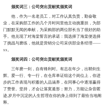
颁奖词三：公司突出贡献奖颁奖词
他，作为一名老员工，对工作认真负责，勤奋敬
业，在采购部工作的几个月时间里他主动挑重担，为部
门默默无闻的奉献，为采购部的两位部长当了很好的助
手。他兑现了对海棠誓言的承诺：我选择了海棠便选择
了挑战与磨练，他就是营销分公司采供部业务经理——
xx。
颁奖词四：公司突出贡献奖颁奖词
三年磨一剑，自有锋利时。有志在年少，出鞘剑生
辉。爱一行、专一行，在仓库单证组这个岗位上，你进
步的工作表现与积蓄的人品涵养，在同事心中逐渐赢得
了赞誉。坚持，才会让落寞遁形；努力，方能让杂音匿
迹,岁月中沉淀的人生哲理在你的身上得到了最恰当地阐
释。