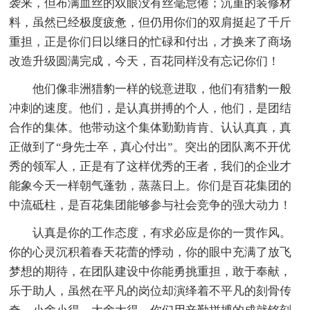
袭来，但布满血丝的双眼没有丝毫怠倦；沉重的装修材
料，虽然已经极度疲惫，但仍用你们的双肩挺起了千斤
重担，正是你们日以继日的忙碌和付出，才换来了商场
改造升级圆满完成，今天，百花同样没有忘记你们！
他们像非洲猎豹一样的锐意进取，他们有猎豹一般
冲刺的速度。他们，是认真拼搏的个人，他们，是团结
合作的集体。他带动这个集体勤勤肯肯、认认真真，真
正做到了“身先士卒，真心付出”。突出的团队离不开优
秀的领军人，正是有了这样优秀的王者，我们的企业才
能象今天一样朝气蓬勃，蒸蒸日上。你们是百花集团的
中流砥柱，是百花集团能够参与社会竞争的强大动力！
认真是你的工作态度，有求必应是你的一贯作风。
你的心灵沉积着春天花蕾的悸动，你的眼中充满了放飞
梦想的期待，在团队建设中你能勇挑重担，敢于奉献，
乐于助人，虽然在平凡的岗位却演绎着不平凡的刻骨传