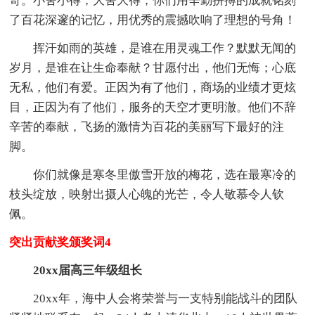
奇。小舍小得，大舍大得，你们用辛勤拼搏的成就铭刻
了百花深邃的记忆，用优秀的震撼吹响了理想的号角！
挥汗如雨的英雄，是谁在用灵魂工作？默默无闻的
岁月，是谁在让生命奉献？甘愿付出，他们无悔；心底
无私，他们有爱。正因为有了他们，商场的业绩才更炫
目，正因为有了他们，服务的天空才更明澈。他们不辞
辛苦的奉献，飞扬的激情为百花的美丽写下最好的注
脚。
你们就像是寒冬里傲雪开放的梅花，选在最寒冷的
枝头绽放，映射出摄人心魄的光芒，令人敬慕令人钦
佩。
突出贡献奖颁奖词4
20xx届高三年级组长
20xx年，海中人会将荣誉与一支特别能战斗的团队