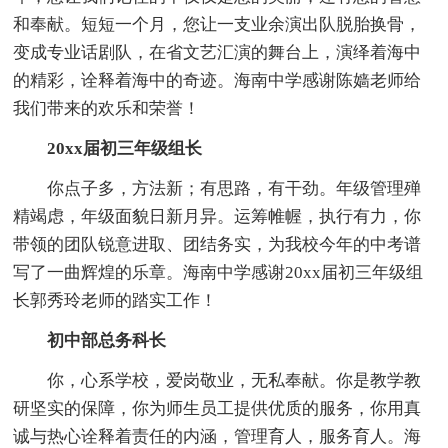
和奉献。短短一个月，您让一支业余演出队脱胎换骨，
变成专业话剧队，在省文艺汇演的舞台上，演绎着海中
的精彩，诠释着海中的奇迹。海南中学感谢陈嫱老师给
我们带来的欢乐和荣誉！
20xx届初三年级组长
你点子多，方法新；有思路，有干劲。年级管理殚
精竭虑，年级面貌日新月异。运筹帷幄，执行有力，你
带领的团队锐意进取、团结务实，为我校今年的中考谱
写了一曲辉煌的乐章。海南中学感谢20xx届初三年级组
长郭秀玲老师的踏实工作！
初中部总务科长
你，心系学校，爱岗敬业，无私奉献。你是教学教
研坚实的保障，你为师生员工提供优质的服务，你用真
诚与热心诠释着责任的内涵，管理育人，服务育人。海