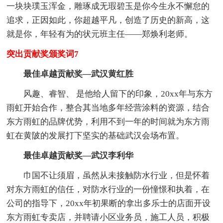
一块块璞玉浑金，雕琢成无瑕碧玉是你今生永不懈怠的
追求，正因如此，你超越平凡，创造了历史的新高，这
就是你，年轻有为的状元班主任——郑焕利老师。
突出贡献奖颁奖词7
最佳卓越贡献奖—武汉黄红胜
风趣、睿智、 是他给人留下的印象，20xx年与东方
雨虹开始合作，整合其当地多年经营涂料的资源，结合
东方雨虹的品牌优势，利用不到一年的时间就为东方雨
虹在黄陂的发展打下坚实的基础武汉会场布置。
最佳卓越贡献奖—武汉李利华
巾国不让须眉，虽然从未接触防水行业，但是怀着
对东方雨虹的信任，对防水行业的一份憧憬和执着，在
公司的指导下，20xx年初果断的拿出多乐士的店面开设
东方雨虹专卖店，并聘请小区业务员，施工人员，积极