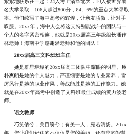
紧紧地联系在一起：24人考上清华北大，10人被世界著
名大学录取，106人超过800分，84。6%的重点大学录取
率。他们续写了海中高考的辉煌，让亲友骄傲，让对手
叹服。20xx年，海中人会将这支特别能战斗的团队与一
个人的名字紧密相连，他就是20xx届高三年级组长潘作
林老师！海南中学感谢潘老师和他的团队！
20xx届高三文科班班主任
她是群星璀璨的20xx届高三团队中耀眼的明星。质
朴爽朗是她的个人魅力，严谨细密是她的专业素养，雷
厉风行是她的职业作风，善战能胜是她的工作能力。她
就是在20xx年高考中创造了文科班最佳成绩的黄力波老
师。
语文教师
巧笑倩兮，美目盼兮；有美一人，宛若清扬。20xx
年，您让我们记住的不仅仅是您的美丽，还有您的智慧