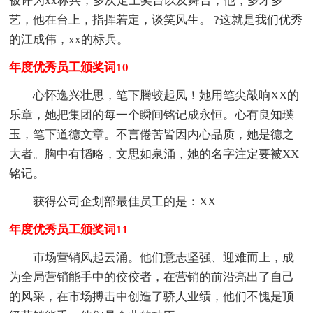
被评为xx标兵，多次走上奖台以及舞台，他，多才多
艺，他在台上，指挥若定，谈笑风生。 ?这就是我们优秀
的江成伟，xx的标兵。
年度优秀员工颁奖词10
心怀逸兴壮思，笔下腾蛟起凤！她用笔尖敲响XX的
乐章，她把集团的每一个瞬间铭记成永恒。心有良知璞
玉，笔下道德文章。不言倦苦皆因内心品质，她是德之
大者。胸中有韬略，文思如泉涌，她的名字注定要被XX
铭记。
获得公司企划部最佳员工的是：XX
年度优秀员工颁奖词11
市场营销风起云涌。他们意志坚强、迎难而上，成
为全局营销能手中的佼佼者，在营销的前沿亮出了自己
的风采，在市场搏击中创造了骄人业绩，他们不愧是顶