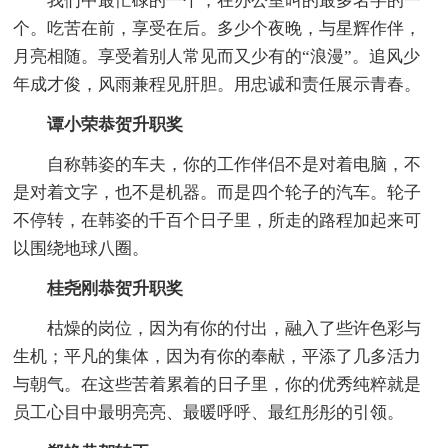
我们中最忙碌的一个，在办公室叫的最多名字的一
个。吃苦在前，享受在后。多少个夜晚，与星辉作伴，
月亮相随。享受着别人常见而又少有的“浪漫”。追风少
年成才俊，风雨兼程见肝胆。用忠诚和责任展示青春。
谭小荣恭贺升职奖
自称韩姿的车夫，你的工作伴侣不是对着电脑，不
是对着文字，也不是机器。而是四个轮子的汽车。轮子
不停转，在韩姿的千百个日子里，所走的路程加起来可
以围绕地球八圈。
桂尧刚恭贺升职奖
枯燥的岗位，因为有你的付出，融入了些许色彩与
生机；平凡的集体，因为有你的奉献，平添了几多活力
与朝气。在这些苦着累着的日子里，你的优秀纯粹就是
员工心目中最明亮亮、最暖呼呼、最红彤彤的引领。