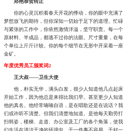
郑艳恭贺转正
你的心灵沉积着春天开花的悸动，你的眼中充满了
梦想放飞的期待，但你深知一切始于足下的道理。忙碌
与紧张的工作中，你依然激情洋溢，坚守职责。每一个
原材料、半成品，都逃不过你的法眼。尺寸重量，在每
个单位上斤斤计较。你的每个细节在无形中开采着一座
金矿。
年度优秀员工颁奖词2
王大叔——卫生大使
他，朴实无华，满头白发，很少人知道他几点起床
开始工作，因为他总是来得比我们早。甚至更少人知道
他的真名。他经常喃喃自语，是在唱歌还是在说话？我
们或许听不清楚。但我们清楚地知道。是他每天勤劳打
扫韩姿，楼梯、走道、办公室及工厂的各个角落，使我
们生活在清洁干净的环境中，干一件事不容易，干好一