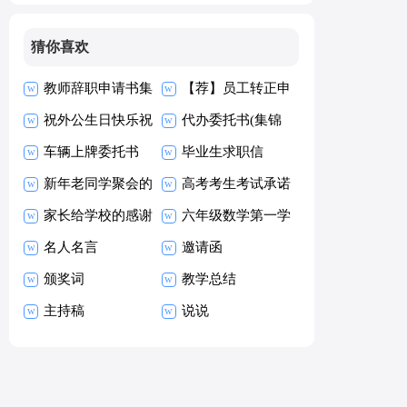
猜你喜欢
教师辞职申请书集
【荐】员工转正申
合15篇
祝外公生日快乐祝
请书
代办委托书(集锦
福语
车辆上牌委托书
15篇)
毕业生求职信
新年老同学聚会的
【热】
高考考生考试承诺
祝酒词
家长给学校的感谢
书15篇
六年级数学第一学
信
名人名言
期教学工作总结
邀请函
颁奖词
教学总结
主持稿
说说