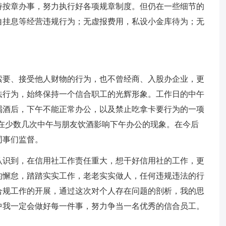
持按章办事，努力执行好各项规章制度。但仍在一些细节的
自挂息等经营违规行为；无虚报费用，私设小金库待为；无
索要、接受他人财物的行为，也不曾经商、入股办企业，更
法行为，始终保持一个信合职工的光辉形象。工作日的中午
喝酒后，下午不能正常办公，以及禁止吃拿卡要行为的一项
在少数几次中午与朋友饮酒影响下午办公的现象。在今后
同事们监督。
认识到，在信用社工作责任重大，想干好信用社的工作，更
的懈怠，踏踏实实工作，老老实实做人，任何违规违法的行
合规工作的开展，通过这次对个人存在问题的剖析，我的思
中我一定会做好每一件事，努力争当一名优秀的信合员工。