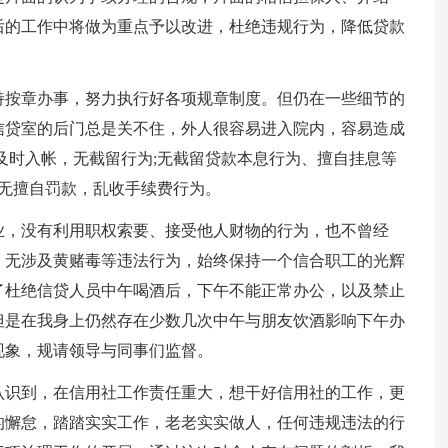
后的工作中将做为重点予以改进，杜绝违规行为，降低贷款
持按章办事，努力执行好各项规章制度。但仍在一些细节的
信贷室的后门总是关不住，外人很容易进入院内，容易造成
及时入帐，无截留行为;无截留贷款本息行为、擅自挂息等
;无擅自罚款，乱收手续费行为。
业，没有利用职权索要、接受他人财物的行为，也不曾经
，无涉及黄赌毒等违法行为，始终保持一个信合职工的光辉
了杜绝信贷人员中午喝酒后，下午不能正常办公，以及禁止
但是在我身上仍然存在少数几次中午与朋友饮酒影响下午办
现象，规请领导与同事们监督。
认识到，在信用社工作责任重大，想干好信用社的工作，更
的懈怠，踏踏实实工作，老老实实做人，任何违规违法的行