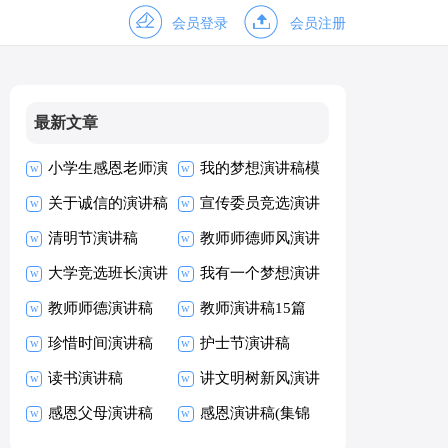
会员登录
会员注册
最新文章
小学生感恩老师演
我的梦想演讲稿模
讲稿
关于诚信的演讲稿
板
宣传委员竞选演讲
清明节演讲稿
稿
教师师德师风演讲
大学竞选班长演讲
稿
我有一个梦想演讲
稿
教师师德演讲稿
稿
教师演讲稿15篇
珍惜时间演讲稿
护士节演讲稿
(15篇)
读书演讲稿
讲文明树新风演讲
感恩父母演讲稿
稿
感恩演讲稿(集锦
【热】
15篇)