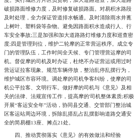
度。实行城区分片区负责制，加大道路巡查，加大道路
破损路面维修力度，及时修复破损路面。对易积水路段
及时处理，全力保证管道排水畅通。及时清除雨水井蓖
上树叶、塑料袋等杂物。避免因路面积水造成行人、行
车安全事故;三是加强和加大道路路灯维修力度和巡查密
度;四是管理到位，维护二轮摩的正常营运秩序。成立专
门的管理队伍，工作时间全天候、专门管理营运摩的司
机。督促摩的司机及时办证，杜绝不办证营运或用过时
营运证拉客现象。规范车辆停放，整治乱停乱摆行为，
维护城区市容环境。调处摩的司机争客纠纷，使摩的司
机公平拉客、文明行车。做好摩的司机与《意见》及相
关的法律、法规宣传工作，提高摩的'司机整体素质;积极
开展“客运安全年”活动，协同县交通、交管部门整治城
区客运站周边环境，拆除乱搭乱占乱摆影响道路交通安
全的简易棚13座、摊点21处。
四、推动贯彻落实《意见》的有效做法和经验