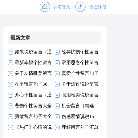
会员登录
会员注册
最新文章
如果说说留言（通
经典忧伤个性留言
用70句）
最新幸福个性留言
90句
常用思念个性留言
大全（精选200
关于友情唯美留言
大全60句精选
真爱个性留言句子
句）
30句
在乎留言句子30
大全60句
关于难过说说留言
句
开心个性留言（通
大全（通用90
眼泪唯美说说留言
用40句）
悲伤个性留言大全
句）
大全50句精选
机会留言（精选
（精选50句）
勇敢留言句子大全
60句）
伤感爱情说说15
60句精选
【热门】心情的说
篇
理解留言句子汇总
说
60句