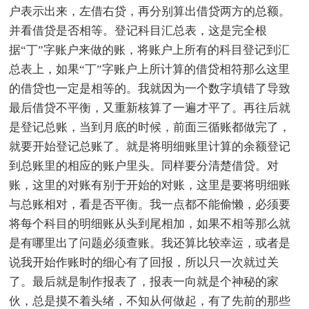
户表示出来，左借右贷，再分别算出借贷两方的总额。
并看借贷是否相等。登记科目汇总表，这是完全根
据“丁”字账户来做的账，将账户上所有的科目登记到汇
总表上，如果“丁”字账户上所计算的借贷相符那么这里
的借贷也一定是相等的。我就因为一个数字填错了导致
最后借贷不平衡，又重新核算了一遍才平了。再往后就
是登记总账，当到月底的时候，前面三循账都做完了，
就要开始登记总账了。就是将明细账里计算的余额登记
到总账里的相应的账户里头。同样要分清楚借贷。对
账，这里的对账有别于开始的对账，这里是要将明细账
与总账相对，看是否平衡。我一点都不能偷懒，必须要
将每个科目的明细账从头到尾相加，如果不相等那么就
是有哪里出了问题必须查账。我还算比较幸运，或者是
说我开始作账时的细心有了回报，所以只一次就过关
了。最后就是制作报表了，报表一向就是个神秘的家
伙，总是摸不着头绪，不知从何做起，有了先前的那些