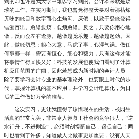
到的却也许是我大学中难以学习到的。会计本来就是烦
琐的工作。在实习期间，我也曾觉得整天要对着那枯燥
无味的账目和数字而心生烦闷、厌倦，以致于登账登得
错漏百出。愈错愈烦，愈烦愈错。反之，只要你用心地
做，反而会左右逢源。越做越觉乐趣，越做越起劲。因
此，做账切忌：粗心大意，马虎了事，心浮气躁。做任
何事都一样，需要有恒心、细心和毅力，只有这样才能
将事情作得又快又好！科技的发展也使我们看到了计算
机应用范围的广阔，因此若想成为新时期的会计人员。
除了要学习会计专业的基本理论外，也要跟上时代的步
伐，掌握计算机的基本应用，并学习会计电算化，为日
后的工作做好万全的准备。
这次实习，更让我懂得了珍惜现在的生活，校园生
活真的非常完美，非常令人羡慕！社会的竞争很大，“逆
水行舟，不进则退”，必须时刻提醒自己，督促自己！同
时也看到了许多，知道做人比做事更加重要，没有人天