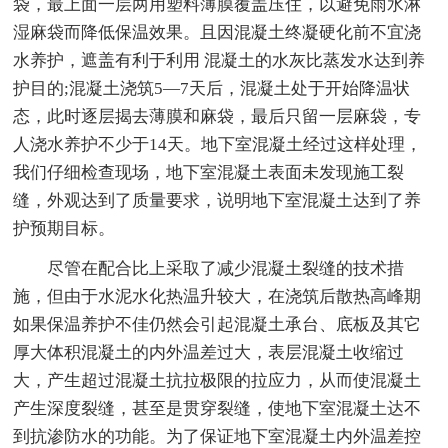
袋，最上面一层两用塑料薄膜覆盖压住，以避免雨水淋
湿麻袋而降低保温效果。且因混凝土终凝硬化前不宜浇
水养护，遮盖有利于利用 混凝土的水灰比蒸发水达到养
护目的;混凝土浇筑5—7天后，混凝土处于开始降温状
态，此时逐层揭去薄膜和麻袋，最后只留一层麻袋，专
人浇水养护不少于14天。地下室混凝土经过这样处理，
我们仔细检查现场，地下室混凝土表面未发现施工裂
缝，外观达到了质量要求，说明地下室混凝土达到了养
护预期目标。
尽管在配合比上采取了减少混凝土裂缝的技术措
施，但由于水泥水化热温升较大，在浇筑后散热高峰期
如果保温养护不佳仍然会引起混凝土承台、底板及其它
厚大体积混凝土的内外温差过大，表层混凝土收缩过
大，产生超过混凝土抗拉极限的拉应力，从而使混凝土
产生深度裂缝，甚至是贯穿裂缝，使地下室混凝土达不
到抗渗防水的功能。为了保证地下室混凝土内外温差控