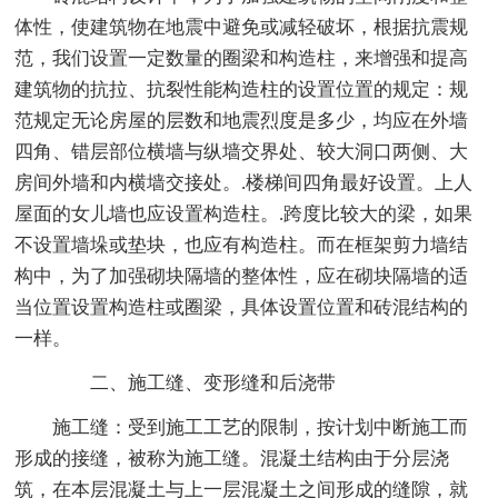
体性，使建筑物在地震中避免或减轻破坏，根据抗震规
范，我们设置一定数量的圈梁和构造柱，来增强和提高
建筑物的抗拉、抗裂性能构造柱的设置位置的规定：规
范规定无论房屋的层数和地震烈度是多少，均应在外墙
四角、错层部位横墙与纵墙交界处、较大洞口两侧、大
房间外墙和内横墙交接处。.楼梯间四角最好设置。上人
屋面的女儿墙也应设置构造柱。.跨度比较大的梁，如果
不设置墙垛或垫块，也应有构造柱。而在框架剪力墙结
构中，为了加强砌块隔墙的整体性，应在砌块隔墙的适
当位置设置构造柱或圈梁，具体设置位置和砖混结构的
一样。
二、施工缝、变形缝和后浇带
施工缝：受到施工工艺的限制，按计划中断施工而
形成的接缝，被称为施工缝。混凝土结构由于分层浇
筑，在本层混凝土与上一层混凝土之间形成的缝隙，就