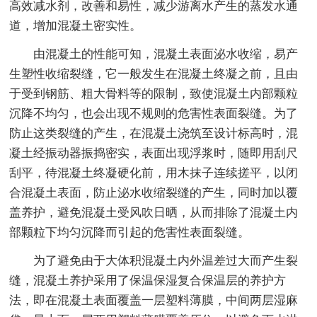
高效减水剂，改善和易性，减少游离水产生的蒸发水通
道，增加混凝土密实性。
由混凝土的性能可知，混凝土表面泌水收缩，易产
生塑性收缩裂缝，它一般发生在混凝土终凝之前，且由
于受到钢筋、粗大骨料等的限制，致使混凝土内部颗粒
沉降不均匀，也会出现不规则的危害性表面裂缝。为了
防止这类裂缝的产生，在混凝土浇筑至设计标高时，混
凝土经振动器振捣密实，表面出现浮浆时，随即用刮尺
刮平，待混凝土终凝硬化前，用木抹子连续搓平，以闭
合混凝土表面，防止泌水收缩裂缝的产生，同时加以覆
盖养护，避免混凝土受风吹日晒，从而排除了混凝土内
部颗粒下均匀沉降而引起的危害性表面裂缝。
为了避免由于大体积混凝土内外温差过大而产生裂
缝，混凝土养护采用了保温保湿复合保温层的养护方
法，即在混凝土表面覆盖一层塑料薄膜，中间两层湿麻