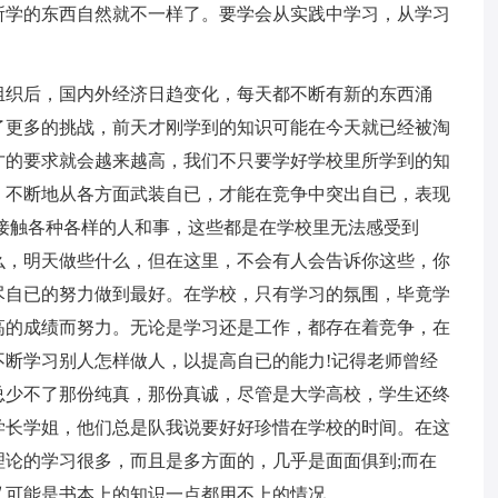
所学的东西自然就不一样了。要学会从实践中学习，从学习
组织后，国内外经济日趋变化，每天都不断有新的东西涌
了更多的挑战，前天才刚学到的知识可能在今天就已经被淘
才的要求就会越来越高，我们不只要学好学校里所学到的知
，不断地从各方面武装自已，才能在竞争中突出自已，表现
接触各种各样的人和事，这些都是在学校里无法感受到
么，明天做些什么，但在这里，不会有人会告诉你这些，你
尽自已的努力做到最好。在学校，只有学习的氛围，毕竟学
高的成绩而努力。无论是学习还是工作，都存在着竞争，在
断学习别人怎样做人，以提高自已的能力!记得老师曾经
总少不了那份纯真，那份真诚，尽管是大学高校，学生还终
学长学姐，他们总是队我说要好好珍惜在学校的时间。在这
论的学习很多，而且是多方面的，几乎是面面俱到;而在
又可能是书本上的知识一点都用不上的情况。