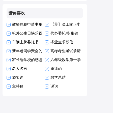
猜你喜欢
教师辞职申请书集
【荐】员工转正申
合15篇
祝外公生日快乐祝
请书
代办委托书(集锦
福语
车辆上牌委托书
15篇)
毕业生求职信
新年老同学聚会的
【热】
高考考生考试承诺
祝酒词
家长给学校的感谢
书15篇
六年级数学第一学
信
名人名言
期教学工作总结
邀请函
颁奖词
教学总结
主持稿
说说