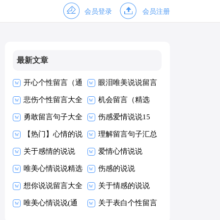
会员登录
会员注册
最新文章
开心个性留言（通
眼泪唯美说说留言
用40句）
悲伤个性留言大全
大全50句精选
机会留言（精选
（精选50句）
勇敢留言句子大全
60句）
伤感爱情说说15
60句精选
【热门】心情的说
篇
理解留言句子汇总
说
关于感情的说说
60句
爱情心情说说
【精】
唯美心情说说精选
伤感的说说
15篇
想你说说留言大全
关于情感的说说
100句精选
唯美心情说说(通
【热门】
关于表白个性留言
用15篇)
（精选80句）