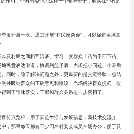
的作用，**村村委作为这样一个领导班子，确实在**村的
每季度开展一次。通过开展“村民座谈会”，可以促进乡风文
一。
谈以及村民之间相互洽谈、学习，变群众上访为干部下访、
畅通民意表达渠道，协调利益矛盾，力求把小问题、小矛盾
定。同时，除了解决问题之外，更重要的是交流经验，总结
接受并吸纳群众的正确意见和建议，当场解决群众提问，收
件得到了迅速落实，干部和群众关系进一步密切了。
置宣传展览柜，用于展览生活与发展信息，新技术交流介
之中，那里每天都有至少四名村委会成员在场办公，便于及