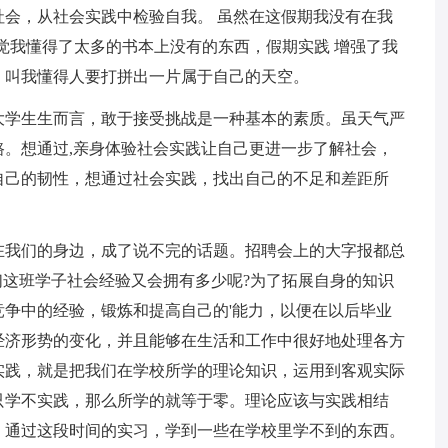
会，从社会实践中检验自我。 虽然在这假期我没有在我
觉我懂得了太多的书本上没有的东西，假期实践 增强了我
，叫我懂得人要打拼出一片属于自己的天空。
大学生生而言，敢于接受挑战是一种基本的素质。虽天气严
。想通过,亲身体验社会实践让自己更进一步了解社会，
自己的韧性，想通过社会实践，找出自己的不足和差距所
在我们的身边，成了说不完的话题。招聘会上的大字报都总
们这班学子社会经验又会拥有多少呢?为了拓展自身的知识
争中的经验，锻炼和提高自己的'能力，以便在以后毕业
经济形势的变化，并且能够在生活和工作中很好地处理各方
实践，就是把我们在学校所学的理论知识，运用到客观实际
只学不实践，那么所学的就等于零。理论应该与实践相结
。通过这段时间的实习，学到一些在学校里学不到的东西。