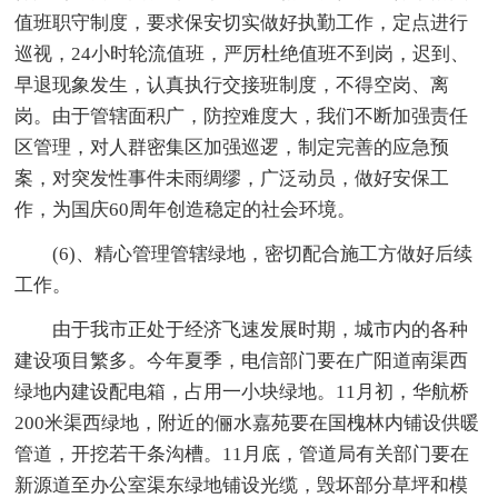
值班职守制度，要求保安切实做好执勤工作，定点进行
巡视，24小时轮流值班，严厉杜绝值班不到岗，迟到、
早退现象发生，认真执行交接班制度，不得空岗、离
岗。由于管辖面积广，防控难度大，我们不断加强责任
区管理，对人群密集区加强巡逻，制定完善的应急预
案，对突发性事件未雨绸缪，广泛动员，做好安保工
作，为国庆60周年创造稳定的社会环境。
(6)、精心管理管辖绿地，密切配合施工方做好后续
工作。
由于我市正处于经济飞速发展时期，城市内的各种
建设项目繁多。今年夏季，电信部门要在广阳道南渠西
绿地内建设配电箱，占用一小块绿地。11月初，华航桥
200米渠西绿地，附近的俪水嘉苑要在国槐林内铺设供暖
管道，开挖若干条沟槽。11月底，管道局有关部门要在
新源道至办公室渠东绿地铺设光缆，毁坏部分草坪和模