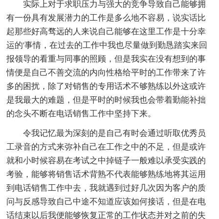
实际上对于求职压力与强大的竞争导致自己能够拥
有一份具有发展潜力的工作是多么地不容易，说实话比
起那些好高骛远的人来说自己能够在这里工作是十分幸
运的'事情，在过去的工作中我也尽量做到勤恳踏实来回
报领导的看重与同事的照顾，但是我实在没有想到的事
情便是自己不善交流的内向性格给平时的工作带来了许
多的困扰，除了对销售的专用话术不够熟练以外这或许
是我最大的难题，但是平时的时候我也会带着勤能补拙
的念头不断在电话销售工作中坚持下来。
令我记忆最为深刻的是自己有时会通过听取优秀员
工录音的方式来弥补自己在工作之中的不足，但是或许
就和小时候容易在考试之中掉链子一般难以承受实践的
考验，能够将销售话术背熟不代表能够熟练地将其运用
到电话销售工作中去，我就遇到过好几次因为客户的质
问与反感导致自己中途不知道应该如何接话，但是在电
话结束以后我便能够恢复正常的工作状态并对之前的失