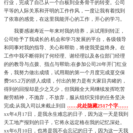
行业，完成了自己从一个白板到业务骨干的转变。公司
平等的人际关系和开明的工作作风，一度让我有着找到
了依靠的感觉，在这里我能开心的工作，开心的学习。
我要感谢寿近一年来对我的培养，从试用到转正，
公司给予了我成长的.机会和学习发展的平台，各级领导
和同事对我的指导、关心和帮助，将使我受益终身。在
工作中我不断得到了何经理、谢经理以及各位部门经理
的的教导与点拨、指点与帮助;在参加公司20年开门红业
务，我努力做出成绩，试用期的第一个月度完成趸交保
费565.2万的骄人成绩，付出的努力是有大家目共睹的，
得到的回报却是少之又少，但我顾全大局继续发挥吃苦
耐劳精神，不抛弃，不放弃，服从组织安排的任务坚决
完成;从我入司以来截止到目
……此处隐藏2517个字……
xx年4月17日，是我永生难忘的日子，因为这一天是我到
天工地产报到的日子，它将永远定格在我的记忆深处。
xx年6月10日，也将是我不会忘记的日子，因为这一天我