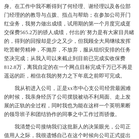
身。在工作中我不断得到了何经理、谢经理以及各位部
门经理的的教导与点拨、指点与帮助；在参加公司开门
红业务，我努力做出成绩，试用期的第一个月度完成趸
交保费565.2万的骄人成绩，付出的`努力是有大家目共睹
的，得到的回报却是少之又少，但我顾全大局继续发挥
吃苦耐劳精神，不抛弃，不放弃，服从组织安排的任务
坚决完成；从我入司以来截止到目前已完成实收保费
812.8万，离我自定的在一个网点目标完成千万已不再是
遥远的距，相信在我的努力之下年底之前即可完成。
我从初进入公司，正是xx市中心支公司经营最困难
的时候，我亲身经历了公司摆脱被动不利局面、走上发
展的正轨的全过程，同时我也为能在这样一个英明果断
的领导班子和团结协作的同事之中工作过而骄傲。
我清楚公司接纳我们这批新人的决策眼光，公司正
值用人之际，我很遗憾自己在这个时候向公司正式提出