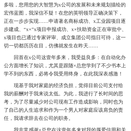
多啦，您用您的大智慧为x公司的发展和未来规划描绘的
宏伟蓝图，我深信不疑！在您的英明领导正确决策下，
正在一步步实现……申请著名商标成功、x工业园项目逐
步建成、“x×”x项目申报成功、x×扶助资金正在审批中、
x项目也已通过专家评审、成立集团公司指日可待，这一
切一切都历历在目，仿佛就发生在昨天……
回首在x公司这壹年多来，我受益良多：在自动化办
公方面增长了知识，尤其是跟随×总您学到了不少书本上
学不到的东西，必将令我受用终身，在此我深表感激！
现基于我对家庭的经济负担，觉得目前公司支付给
我的薪酬对于我来说太低。为此，我进行了长时间的思
考，为了尽量减少对公司现有工作造成影响，同时也为
了自己的人生追求和作为一个男人对家庭应该肩负的责
任，我请求辞去在公司的职务。
我非常感谢×总您在这壹年多来对我的厚爱信用和关