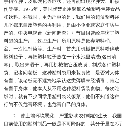
手指浮肿，皮肤硬化等症状，还可能出现脾肿大、肝损
伤等症。1975年，美国就禁止用聚氯乙烯塑料包装食品
和饮料。在我国，更为严重的是，我们用的超薄塑料袋
几乎都来自废塑料的再利用，是由小企业或家庭作坊生
产的。中央电视台《新闻调查〉〉节目组曾经岸访了塑
料袋的生产厂，这些生产厂所用原料是废弃塑料桶、
盆、一次性针筒等。生产时，首先用机械把原料粉碎成
塑料粒子，再把塑料粒子放在一个水池里清洗(名曰消
毒)，取出来晒干，再用机械把它压成膜，制成各种塑料
袋。记者问老板，这种塑料袋用来装食物，是否对人体
有害，该老板毫不遮掩地承认这类薄膜未经消毒，肯定
有害于身体，他本人从不用这种塑料袋装食物。每次吃
饭时，就有不少同学用塑料袋装饭菜，他们不知道这种
行为不仅危害环境，也危害自己的身体。
2、使土壤环境恶化，严重影响农作物的生长。我国
目前使用的塑料制品一般是不可降解的，其分子量在2万