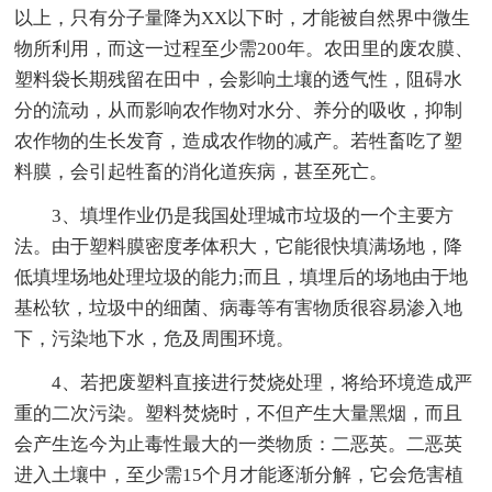
以上，只有分子量降为XX以下时，才能被自然界中微生
物所利用，而这一过程至少需200年。农田里的废农膜、
塑料袋长期残留在田中，会影响土壤的透气性，阻碍水
分的流动，从而影响农作物对水分、养分的吸收，抑制
农作物的生长发育，造成农作物的减产。若牲畜吃了塑
料膜，会引起牲畜的消化道疾病，甚至死亡。
3、填埋作业仍是我国处理城市垃圾的一个主要方
法。由于塑料膜密度孝体积大，它能很快填满场地，降
低填埋场地处理垃圾的能力;而且，填埋后的场地由于地
基松软，垃圾中的细菌、病毒等有害物质很容易渗入地
下，污染地下水，危及周围环境。
4、若把废塑料直接进行焚烧处理，将给环境造成严
重的二次污染。塑料焚烧时，不但产生大量黑烟，而且
会产生迄今为止毒性最大的一类物质：二恶英。二恶英
进入土壤中，至少需15个月才能逐渐分解，它会危害植