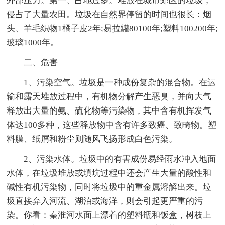
外部压力。第一、占地过多。堆放在城市郊区的垃圾，
侵占了大量农田。垃圾在自然界停留的时间也很长：烟
头、羊毛织物1橘子皮2年;易拉罐80100年;塑料100200年;
玻璃1000年。
二、危害
1、污染空气。垃圾是一种成份复杂的混合物。在运
输和露天堆放过程中，有机物分解产生恶臭，并向大气
释放出大量的氨、硫化物等污染物，其中含有机挥发气
体达100多种，这些释放物中含有许多致癌、致畸物。塑
料膜、纸屑和粉尘则随风飞扬形成白色污染。
2、污染水体。垃圾中的有害成份易经雨水冲入地面
水体，在垃圾堆放或填坑过程中还会产生大量的酸性和
碱性有机污染物，同时将垃圾中的重金属溶解出来。垃
圾直接弃入河流、湖泊或海洋，则会引起更严重的污
染。你看：秦淮河水面上漂着的塑料瓶和饭盒，树枝上