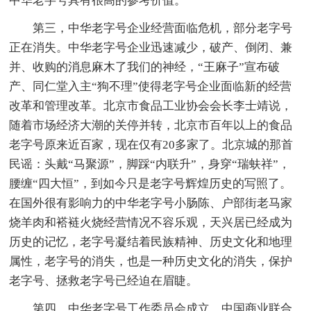
中华老字号具有很高的参考价值。
第三，中华老字号企业经营面临危机，部分老字号
正在消失。中华老字号企业迅速减少，破产、倒闭、兼
并、收购的消息麻木了我们的神经，“王麻子”宣布破
产、同仁堂入主“狗不理”使得老字号企业面临新的经营
改革和管理改革。北京市食品工业协会会长李士靖说，
随着市场经济大潮的关停并转，北京市百年以上的食品
老字号原来近百家，现在仅有20多家了。北京城的那首
民谣：头戴“马聚源”，脚踩“内联升”，身穿“瑞蚨祥”，
腰缠“四大恒”，到如今只是老字号辉煌历史的写照了。
在国外很有影响力的中华老字号小肠陈、户部街老马家
烧羊肉和褡裢火烧经营情况不容乐观，天兴居已经成为
历史的记忆，老字号凝结着民族精神、历史文化和地理
属性，老字号的消失，也是一种历史文化的消失，保护
老字号、拯救老字号已经迫在眉睫。
第四，中华老字号工作委员会成立，中国商业联合