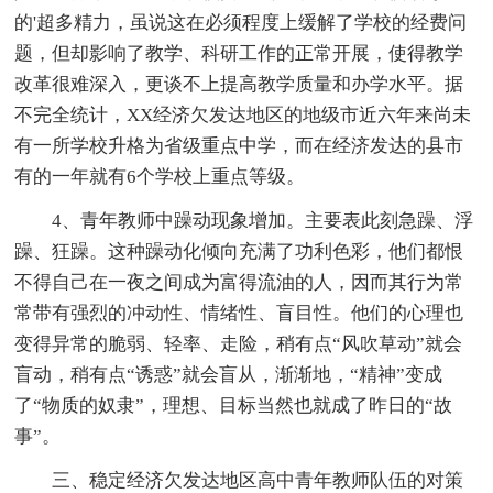
的'超多精力，虽说这在必须程度上缓解了学校的经费问
题，但却影响了教学、科研工作的正常开展，使得教学
改革很难深入，更谈不上提高教学质量和办学水平。据
不完全统计，XX经济欠发达地区的地级市近六年来尚未
有一所学校升格为省级重点中学，而在经济发达的县市
有的一年就有6个学校上重点等级。
4、青年教师中躁动现象增加。主要表此刻急躁、浮
躁、狂躁。这种躁动化倾向充满了功利色彩，他们都恨
不得自己在一夜之间成为富得流油的人，因而其行为常
常带有强烈的冲动性、情绪性、盲目性。他们的心理也
变得异常的脆弱、轻率、走险，稍有点“风吹草动”就会
盲动，稍有点“诱惑”就会盲从，渐渐地，“精神”变成
了“物质的奴隶”，理想、目标当然也就成了昨日的“故
事”。
三、稳定经济欠发达地区高中青年教师队伍的对策