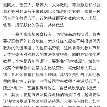
熏陶人、改变人、培养人，人际激励、尊重激励和成就
激励等对知识分子来说则比金钱激励更有效。这是一种
适合青年教师心理、行为特征而更有效的求实、求新、
含蓄、潜移默化的教育，具体做法：
一是国家增加教育投入，切实提高教师待遇。首先
要提高教师的社会地位，大众传媒也应在平时报道优秀
教师的先进事迹，为他们唱赞歌，这比要等到教师节那
天才把镜头对准校园的做法奏效得多。同时在宣传优秀
教师，个性是青年教师时，要避免“马太效应”。如某学
校某个青年教师在某方面比较突出，就无限夸大其业
绩，各种荣誉都往他身上堆砌。其结果是打击了其他教
师的用心性，致使一些同龄同学科教师产生逆反心理，
疏远“典型”，甚至觉得有他在，自己就没戏的消极想
法。其次，要想方设法提高教师的物质待遇，起码要保
证法律法规赋予教师的经济待遇。三要信任教师。如浙