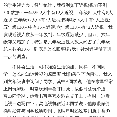
的学生视力表，经过统计，我得到如下近视(视力不到
5.0)数据：一年级92人中有12人近视;二年级82人中有8人
近视;三年级92人中有7人近视;四年级94人中有5人近视;
五年级130人中有15人近视;六年级133人有42人近视。我
发现近视人数从一年级到四年级逐渐减少，但五、六年
级却又增加了，特别是六年级近视人数大约占了六年级
总人数的30%。到底是怎么回事呢?我们针对近视做了进
一步的调查。
不体会生活，就不知道生活的甜。同样，不问同
学，怎么能知道近视的原因呢?我们采取了询问法。我来
到六年级班中询问了同学。其中A同学说，他在家里经常
上网玩游戏，时常玩到半夜才睡觉，放假时还玩个通
宵;B同学说，她看书写字喜欢趴在桌子上，有时一边看
电视一边写作业，离电视机很近;C同学说，他做眼保健
操时经常与同学说笑吵闹，眼睛痛时还经常用脏手擦;D