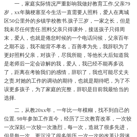
一，家庭实际情况严重影响我做好教育工作.父亲79
岁，xx年脑梗塞至今生活一直需要人照料，爱人在离城
区50公里外的乡镇学校教书.孩子三岁，一家之长，但是
我未尽任何责任.照料父亲只得课外，接送孩子只得周
末，爱人，也就是倦怠时候的一个电话问候，父亲百年
之期不远，我不能背不孝名，百善孝为先，我辞职为了
更好照料父亲，对孩子，尽我所能，等他长大后知道我
是老师后一定会谅解的我，爱人，我已经不能再多说
了，距离在考验我们的感情，辞职了，我也可能尽丈夫
之责.对她的工作的调动的期待，也就是期待吧，为了不
误更多孩子，为了家庭的完整，辞职是目前我最恰当的
选择.
二，从教20xx年，一年比一年模糊，找不到自己的
位置. 98年参加工作直今，经历了三次教育改革，一次较
一次深刻.一次较一次激烈，每一次，造就了很多先进，
但是每一次，更沉没了很多阅历.一次一次的改革让我迷