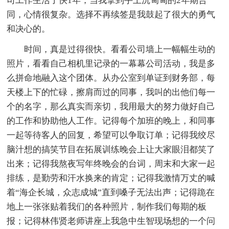
司工作生活了快1年，当我拿到手上沉甸甸的2年期合
同，心情很复杂。选择不再续签是我鼓起了很大的勇气
和决心的。
时间，真是过得很快。看看公司墙上一幅幅生动的
照片，看看自己相机里记录的一幕幕公司活动，我是多
么拼命地融入这个团体。从办公室到单证到财务部，每
天楼上下的忙碌，擦肩而过的同事，我叫的出他们每一
个的名字，那么真实而亲切，我用最大的努力做好自己
的工作和协助他人工作。记得每个加班的晚上，和同事
一起等待客人的回复，希望可以争取订单；记得我绞尽
脑汁想的搞笑节目在拓展训练晚会上让大家眼泪都笑了
出来；记得我熬夜写年终晚会的台词，周末和大家一起
排练，是勤劳和汗水换来的肯定；记得我激情万丈的喊
着“海企长城，众志成城”直到嗓子无法出声；记得跪在
地上一张张贴着我们的各种照片，制作我们每期的板
报；记得林伟贤老师讲座上我急中生智现场想的一个问