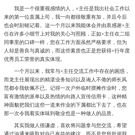
我是一个很重视感情的人，×主任是我出社会工作以
来的第一位直属上司，我一向都很敬重有加，并且今后
也会时刻铭记着。这一个月以来我能体会并由衷感谢×主
任在许多小细节上对我的关心与照顾，正如×主任在二组
同事里的口碑一样，您在工作方面虽然严格要求，但为
人却是善良与真诚的，而这些素质也正是您获得×行年度
优秀员工荣誉的真实体现。
一个月以来，我常与×主任交流工作中存在的困惑，
而龙主任展现出的精湛业务知识以及诲人不倦的师长风
范都令我钦佩不已。记得一次户外临时摆摊作业时，您
富有激情的派单以及热情的向路人宣传信用卡，这种精
神面貌把我们这些一道来作业的下属都比下去了，也在
那一次令我着实体味到敬业也是一种做人的品质。
其实我做人很谦虚，喜欢将问题拿与您交流，希望
通过沟通来吸取对自己有益的建议，而不是您所批评我