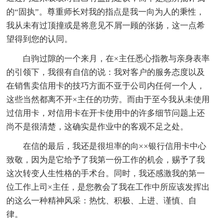
的“固执”。尊重师长对我的指点是我一向为人的秉性，
我从未有过顶撞或是将意见不屑一顾的张扬，这一点希
望得到您的认同。
白驹过隙的一个来月，在×主任悉心指教与亲身表率
的引领下，我很有自信的说：我对客户的服务态度以及
在销售卖信用卡的技巧方面不亚于公司内任何一个人，
这些当然都离不开×主任的功劳。而由于至今我从未使用
过信用卡，对信用卡在开卡使用中的许多细节问题上还
尚不是很清楚，这确实是作业中的客观不足之处。
在信的最后，我还是很坦率的向××银行信用卡中心
致敬，因为是它给予了我第一份工作的机会，赐予了我
这次转变人生性格的手术台。同时，我还感激我的第一
位工作上司×主任，是您教会了我在工作中所应该发挥出
的这么一种精神风采：热忱、积极、上进、谨慎、自
律。