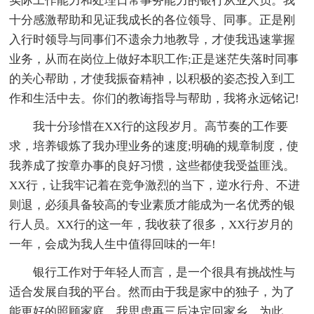
实际工作能力和处理日常事务能力的银行从业人员。我
十分感激帮助和见证我成长的各位领导、同事。正是刚
入行时领导与同事们不遗余力地教导，才使我迅速掌握
业务，从而在岗位上做好本职工作;正是迷茫失落时同事
的关心帮助，才使我振奋精神，以积极的姿态投入到工
作和生活中去。你们的教诲指导与帮助，我将永远铭记!
我十分珍惜在XX行的这段岁月。高节奏的工作要
求，培养锻炼了我办理业务的速度;明确的规章制度，使
我养成了按章办事的良好习惯，这些都使我受益匪浅。
XX行，让我牢记着在竞争激烈的当下，逆水行舟、不进
则退，必须具备较高的专业素质才能成为一名优秀的银
行人员。XX行的这一年，我收获了很多，XX行岁月的
一年，会成为我人生中值得回味的一年!
银行工作对于年轻人而言，是一个很具有挑战性与
适合发展自我的平台。然而由于我是家中的独子，为了
能更好的照顾家庭，我思虑再三后决定回家乡。为此，