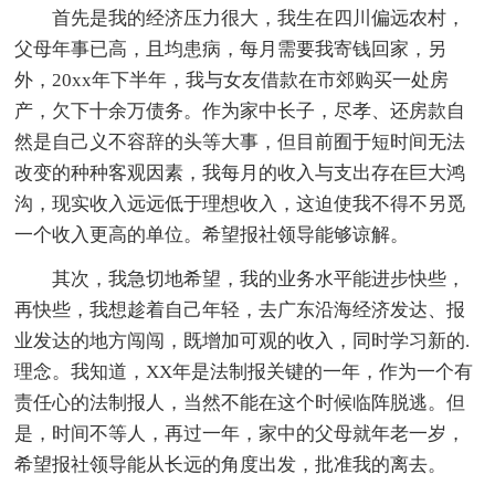
首先是我的经济压力很大，我生在四川偏远农村，
父母年事已高，且均患病，每月需要我寄钱回家，另
外，20xx年下半年，我与女友借款在市郊购买一处房
产，欠下十余万债务。作为家中长子，尽孝、还房款自
然是自己义不容辞的头等大事，但目前囿于短时间无法
改变的种种客观因素，我每月的收入与支出存在巨大鸿
沟，现实收入远远低于理想收入，这迫使我不得不另觅
一个收入更高的单位。希望报社领导能够谅解。
其次，我急切地希望，我的业务水平能进步快些，
再快些，我想趁着自己年轻，去广东沿海经济发达、报
业发达的地方闯闯，既增加可观的收入，同时学习新的.
理念。我知道，XX年是法制报关键的一年，作为一个有
责任心的法制报人，当然不能在这个时候临阵脱逃。但
是，时间不等人，再过一年，家中的父母就年老一岁，
希望报社领导能从长远的角度出发，批准我的离去。