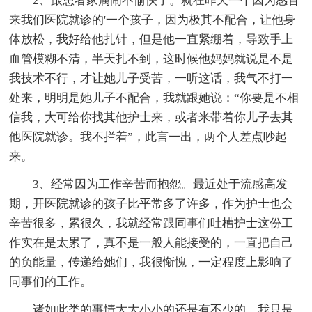
2、跟患者家属闹不愉快了。就在昨天一个因为感冒
来我们医院就诊的'一个孩子，因为极其不配合，让他身
体放松，我好给他扎针，但是他一直紧绷着，导致手上
血管模糊不清，半天扎不到，这时候他妈妈就说是不是
我技术不行，才让她儿子受苦，一听这话，我气不打一
处来，明明是她儿子不配合，我就跟她说：“你要是不相
信我，大可给你找其他护士来，或者米带着你儿子去其
他医院就诊。我不拦着”，此言一出，两个人差点吵起
来。
3、经常因为工作辛苦而抱怨。最近处于流感高发
期，开医院就诊的孩子比平常多了许多，作为护士也会
辛苦很多，累很久，我就经常跟同事们吐槽护士这份工
作实在是太累了，真不是一般人能接受的，一直把自己
的负能量，传递给她们，我很惭愧，一定程度上影响了
同事们的工作。
诸如此类的事情大大小小的还是有不少的，我只是