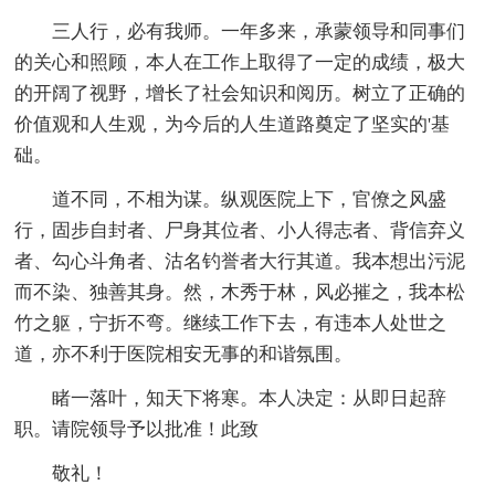
三人行，必有我师。一年多来，承蒙领导和同事们
的关心和照顾，本人在工作上取得了一定的成绩，极大
的开阔了视野，增长了社会知识和阅历。树立了正确的
价值观和人生观，为今后的人生道路奠定了坚实的'基
础。
道不同，不相为谋。纵观医院上下，官僚之风盛
行，固步自封者、尸身其位者、小人得志者、背信弃义
者、勾心斗角者、沽名钓誉者大行其道。我本想出污泥
而不染、独善其身。然，木秀于林，风必摧之，我本松
竹之躯，宁折不弯。继续工作下去，有违本人处世之
道，亦不利于医院相安无事的和谐氛围。
睹一落叶，知天下将寒。本人决定：从即日起辞
职。请院领导予以批准！此致
敬礼！