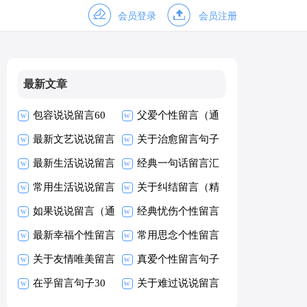
会员登录
会员注册
最新文章
包容说说留言60
父爱个性留言（通
句精选
最新文艺说说留言
用50句）
关于治愈留言句子
汇总（通用90
最新生活说说留言
（精选40句）
经典一句话留言汇
句）
大全140句精选
常用生活说说留言
总（精选60句）
关于纠结留言（精
汇总（通用70
如果说说留言（通
选40句）
经典忧伤个性留言
句）
用70句）
最新幸福个性留言
90句
常用思念个性留言
大全（精选200
关于友情唯美留言
大全60句精选
真爱个性留言句子
句）
30句
在乎留言句子30
大全60句
关于难过说说留言
句
大全（通用90