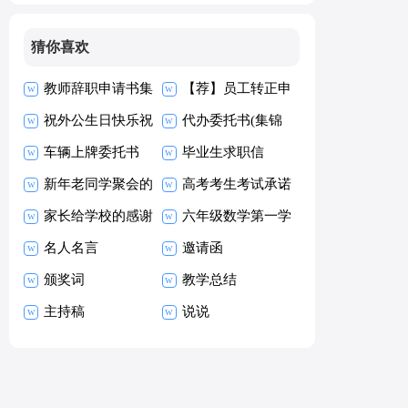
句）
猜你喜欢
教师辞职申请书集
【荐】员工转正申
合15篇
祝外公生日快乐祝
请书
代办委托书(集锦
福语
车辆上牌委托书
15篇)
毕业生求职信
新年老同学聚会的
【热】
高考考生考试承诺
祝酒词
家长给学校的感谢
书15篇
六年级数学第一学
信
名人名言
期教学工作总结
邀请函
颁奖词
教学总结
主持稿
说说